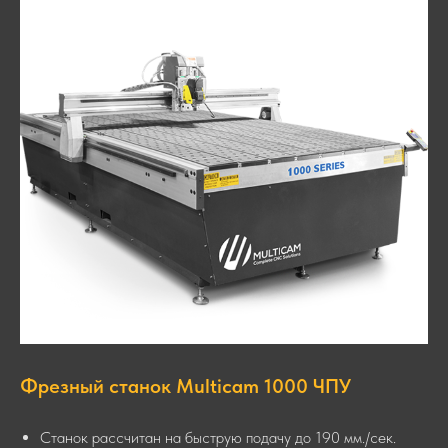
прилагаемым шрифтом. Убедитесь, что в макете нет
текстовых ошибок.
Фрезный станок Multicam 1000 ЧПУ
Станок рассчитан на быструю подачу до 190 мм./сек.