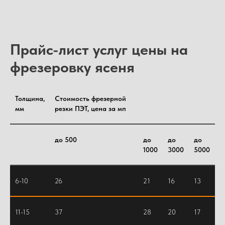
Прайс-лист услуг цены на
фрезеровку ясеня
Толщина,
Стоимость фрезерной
мм
резки ПЭТ, цена за мп
до 500
до
до
до
1000
3000
5000
6-10
26
21
16
13
11-15
37
28
20
17