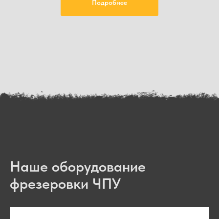
Подробнее
Мы работаем в AutoCAD (.dxf; .dwg) и
CorelDraw (.cdr). Если у вас нет макета - не
беда, присылайте что есть. Помните: чем точнее
будет передан внешний вид изделия, тем
быстрее мы сможем его сделать.
Вектор
Чертеж
Скан
Наше оборудование
Фото
Рисунок
фрезеровки ЧПУ
Работаем с форматами CorelDraw, Adobe Illustrator,
SolidWorks, AutoCAD, Компас 3D, STEP и STP.
Сохраняйте текст редактируемым вместе с