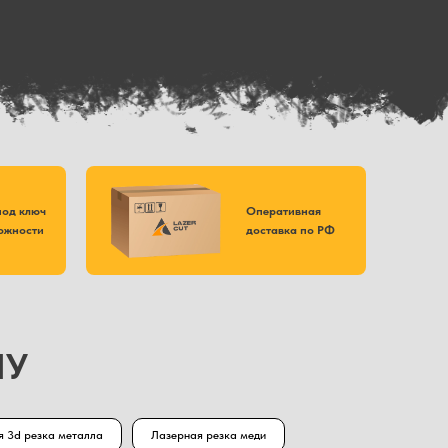
под ключ
Оперативная
ожности
доставка по РФ
ПУ
я 3d резка металла
Лазерная резка меди