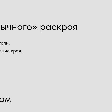
бычного» раскроя
тали.
ение края.
дом