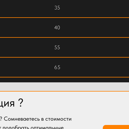
35
40
55
65
70
ция ?
95
? Сомневаетесь в стоимости
100
т подобрать оптимальные