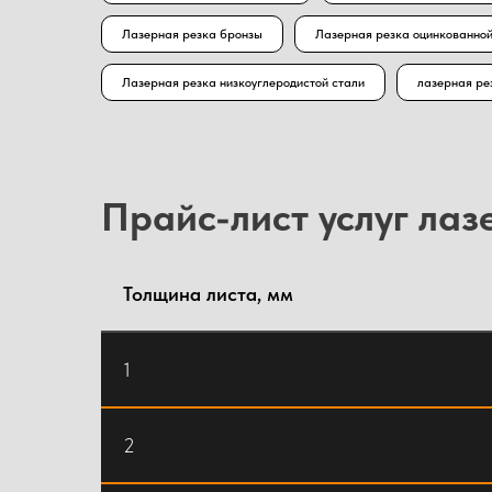
Лазерная резка бронзы
Лазерная резка оцинкованной
Лазерная резка низкоуглеродистой стали
лазерная ре
Прайс-лист услуг лаз
Толщина листа, мм
1
2