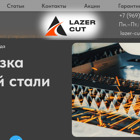
Статьи
Контакты
Акции
Гаранти
+7 (969)
Пн.–Пт.:
lazer-c
зка углеродистой стали
ода
зка
й стали