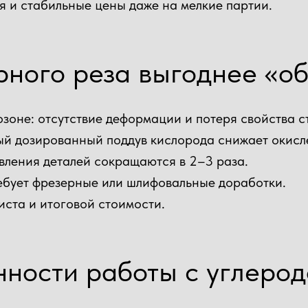
я и стабильные цены даже на мелкие партии.
от 300 руб/погонный метр
рного реза выгоднее «о
от 350 руб/м²
от 1000 руб.
зоне: отсутствие деформации и потеря свойства с
ный дозированный поддув кислорода снижает окисл
вления деталей сокращаются в 2–3 раза.
ребует фрезерные или шлифовальные доработки.
иста и итоговой стоимости.
нности работы с углеро