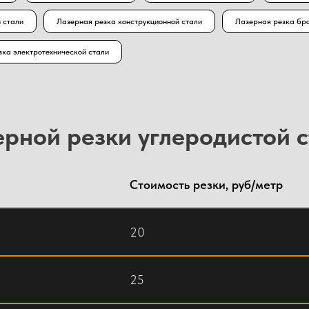
 стали
Лазерная резка конструкционной стали
Лазерная резка бро
зка электротехнической стали
ерной резки углеродистой 
Стоимость резки, руб/метр
20
25