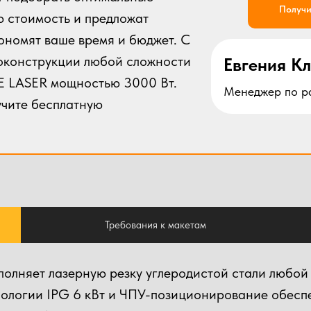
Получи
ю стоимость и предложат
ономят ваше время и бюджет. С
120
оконструкции любой сложности
Евгения К
E LASER мощностью 3000 Вт.
140
Менеджер по р
учите бесплатную
190
Требования к макетам
от 500 руб.
олняет лазерную резку углеродистой стали любой 
от 30 руб/погонный метр
ологии IPG 6 кВт и ЧПУ-позиционирование обеспе