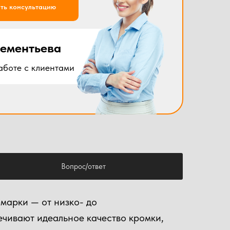
ть консультацию
лементьева
аботе с клиентами
Вопрос/ответ
марки — от низко- до
чивают идеальное качество кромки,