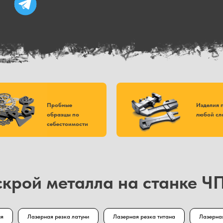
Пробные
Изделия 
образцы по
любой сл
себестоимости
скрой металла на станке Ч
ия
Лазерная резка латуни
Лазерная резка титана
Лазерна