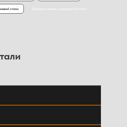
невой стали
Лазерная резка углеродистой стали
стали