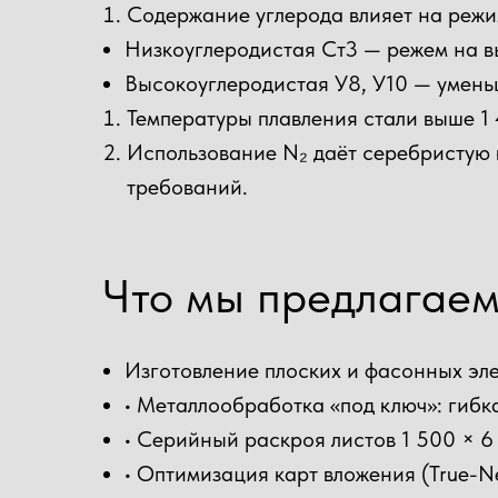
Содержание углерода влияет на режи
Низкоуглеродистая Ст3 — режем на в
Высокоуглеродистая У8, У10 — умень
Температуры плавления стали выше 1 
Использование N₂ даёт серебристую 
требований.
Что мы предлагае
Изготовление плоских и фасонных эл
• Металлообработка «под ключ»: гибк
• Серийный раскроя листов 1 500 × 6
• Оптимизация карт вложения (True-