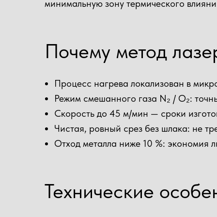
минимальную зону термического влияни
Сварочные работы
Почему метод лазе
Покраска
Доставка
Процесс нагрева локализован в микро
Режим смешанного газа N₂ / O₂: точ
Скорость до 45 м/мин — сроки изгото
Чистая, ровный срез без шлака: не т
Отход металла ниже 10 %: экономия л
Технические особе