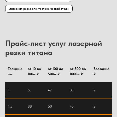
лазерная резка электротехнической стали
Прайс-лист услуг лазерной
резки титана
Толщина
от 10 до
от 100 до
от 500 до
Врезание
мм
100м ₽
500м ₽
1000м ₽
₽
1
53
42
35
2
1,5
88
60
45
2