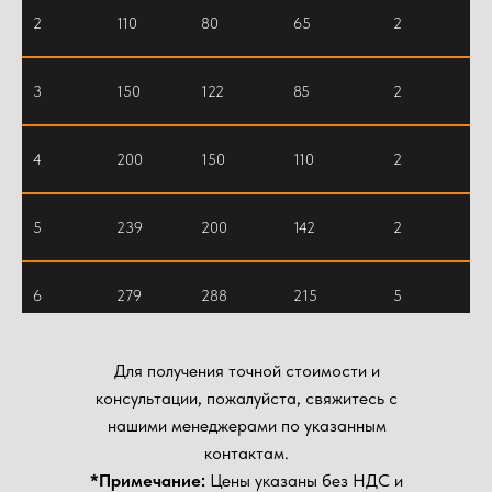
2
110
80
65
2
3
150
122
85
2
4
200
150
110
2
5
239
200
142
2
6
279
288
215
5
8
580
435
335
5
Для получения точной стоимости и
консультации, пожалуйста, свяжитесь с
нашими менеджерами по указанным
10
725
579
433
5
контактам.
*Примечание:
Цены указаны без НДС и