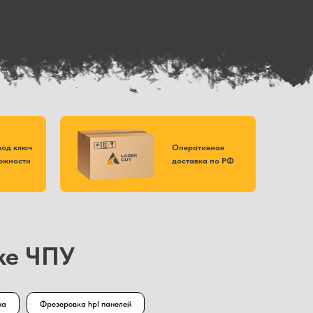
под ключ
Оперативная
ожности
доставка по РФ
ке ЧПУ
на
Фрезеровка hpl панелей