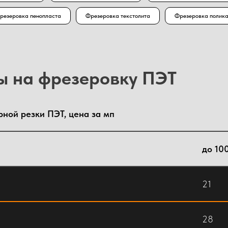
резеровка пенопласта
Фрезеровка текстолита
Фрезеровка полик
ны на фрезеровку ПЭТ
ной резки ПЭТ, цена за мп
до 10
21
28