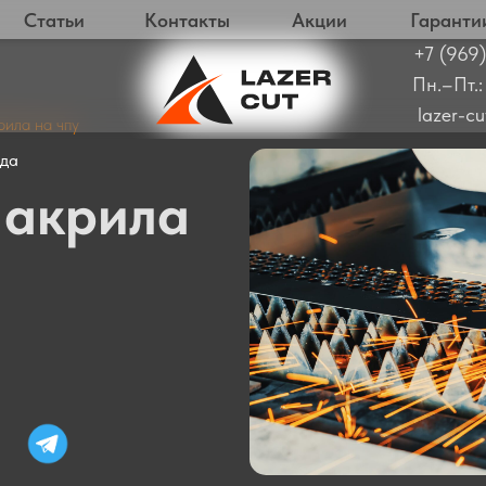
Статьи
Контакты
Акции
Гаранти
+7 (969)
Пн.–Пт.:
lazer-c
ила на чпу
ода
 акрила