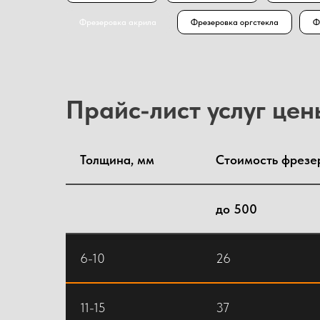
Фрезеровка акрила
Фрезеровка оргстекла
Ф
Прайс-лист услуг це
Толщина, мм
Стоимость фрезер
до 500
6-10
26
11-15
37