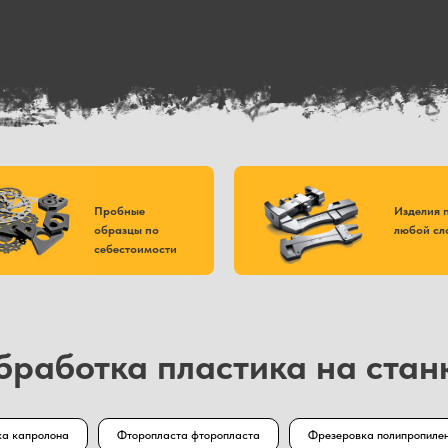
Пробные
Изделия 
образцы по
любой сл
себестоимости
бработка пластика на стан
а капролона
Фторопласта фторопласта
Фрезеровка полипропиле