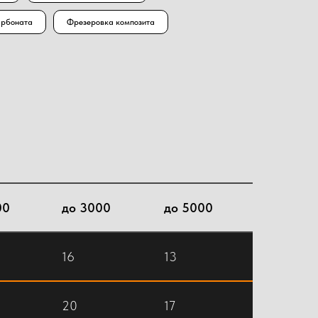
арбоната
Фрезеровка композита
00
до 3000
до 5000
16
13
20
17