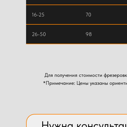
16-25
70
26-50
98
Для получения стоимости фрезеровк
*Примечание: Цены указаны ориенти
Нужна консульта