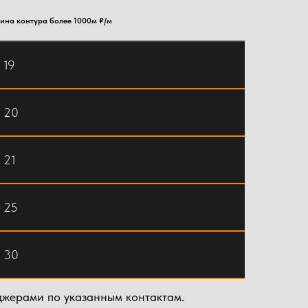
ина контура более 1000м ₽/м
 19
т 20
т 21
т 25
т 30
джерами по указанным контактам.