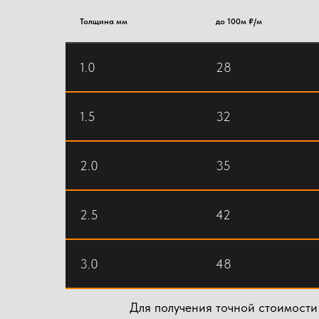
Толщина мм
до 100м ₽/м
1.0
28
1.5
32
2.0
35
2.5
42
3.0
48
Для получения точной стоимости