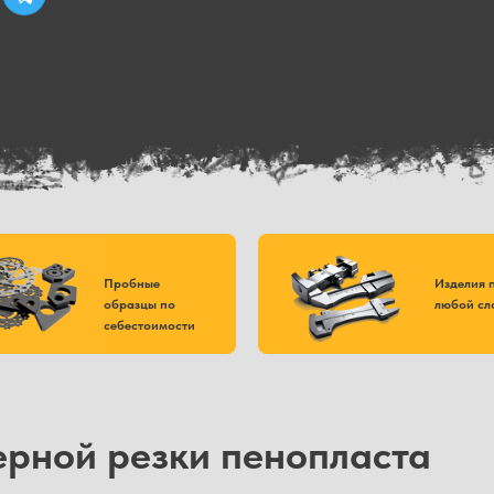
Пробные
Изделия 
образцы по
любой сл
себестоимости
ерной резки пенопласта