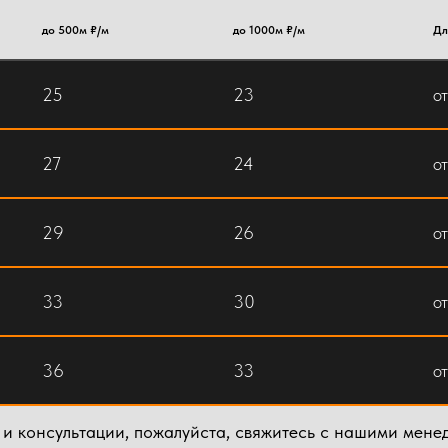
до 500м ₽/м
до 1000м ₽/м
Дл
25
23
от
27
24
о
29
26
о
33
30
о
36
33
о
 и консультации, пожалуйста, свяжитесь с нашими мене