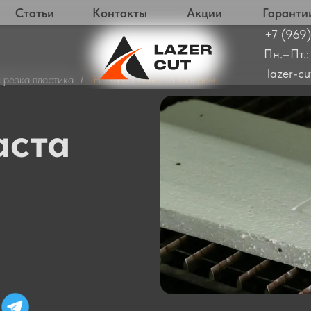
Статьи
Контакты
Акции
Гаранти
+7 (969)
Пн.–Пт.:
lazer-c
 резка пластика
Резка пенопласта лазером
/
та