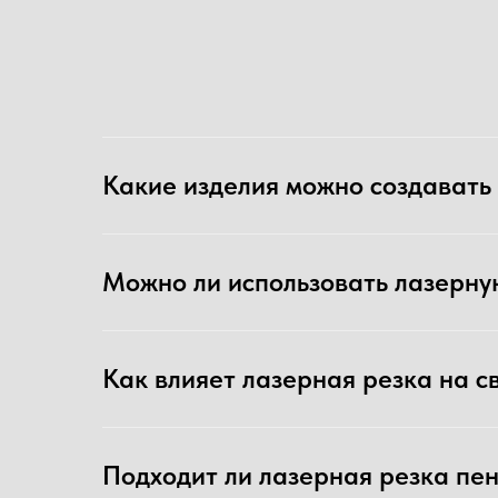
Мы работаем в AutoCAD (.dxf; .dwg) и Cor
Какие изделия можно создавать
чем точнее будет передан внешний вид из
Можно ли использовать лазерну
Вектор
Ч
Как влияет лазерная резка на 
Работаем с форматами Core
редактируемым в
Подходит ли лазерная резка пе