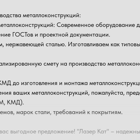
оект
водства металлоконструкций:
еталлоконструкций: Современное оборудование для
ласти
по тарифам ТК
ение ГОСТов и проектной документации.
йс /
м, нержавеющей сталью. Изготавливаем как типовы
нна-км
ализированную смету на производство металлокон
КМД до изготовления и монтажа металлоконструкц
ения ваших металлоконструкций, пожалуйста, пред
М, КМД).
емов, марок стали, требований к покрытиям.
 вас выгодное предложение! "Лазер Кат" – надежн