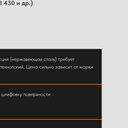
 430 и др.)
кций (нержавеющая сталь) требует
технологий. Цена сильно зависит от марки
ешетчатого настила. Перила
ьно.
 шлифовку поверхности.
леного листа.