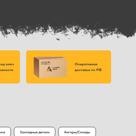
под ключ
Оперативная
ожности
доставка по РФ
ама
Закладные детали
Ангары/Склады