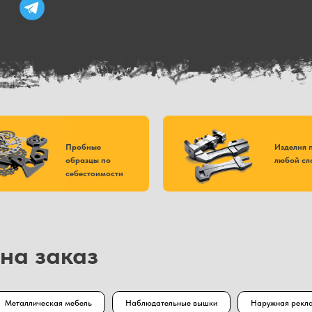
Пробные
Изделия 
образцы по
любой сл
себестоимости
на заказ
Металлическая мебель
Наблюдательные вышки
Наружная рекл