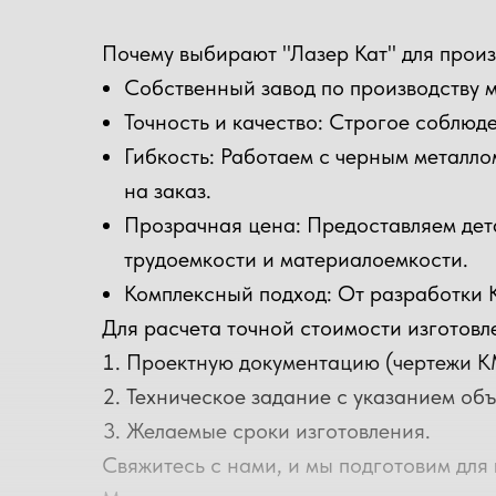
(силами "Лазер Кат" или
пр
партнеров)
Почему выбирают "Лазер Кат" для произ
Собственный завод по производству м
Доставка металлоконструкций по
об
Точность и качество: Строгое соблюд
Москве и Московской
ре
Гибкость: Работаем с черным металло
то
на заказ.
Прозрачная цена: Предоставляем дет
трудоемкости и материалоемкости.
Комплексный подход: От разработки 
Для расчета точной стоимости изготовл
Проектную документацию (чертежи К
Техническое задание с указанием объ
Желаемые сроки изготовления.
Свяжитесь с нами, и мы подготовим для