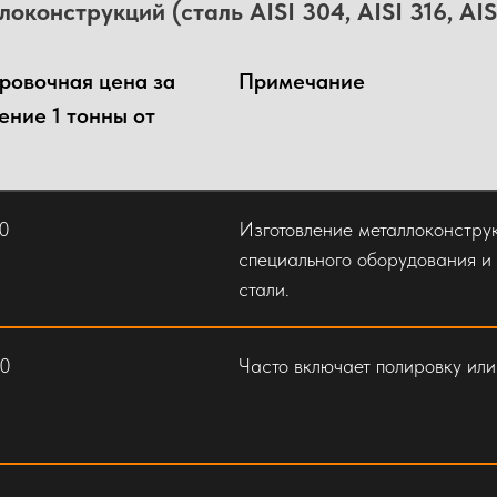
онструкций (сталь AISI 304, AISI 316, AISI
ровочная цена за
Примечание
ение 1 тонны от
0
Изготовление металлоконстру
специального оборудования и 
стали.
Включая ступени из ПВЛ, р
рассчитываются дополнител
00
Часто включает полировку или
С настилом из ПВЛ или риф