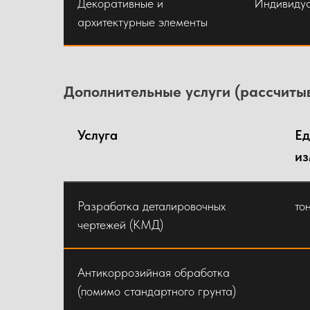
Декоративные и
Индивидуа
Ограждения (лестничные,
115 000
архитектурные элементы
балконные, технологические)
Металлоконструкции для
Дополнительные услуги (рассчитыв
навесов, козырьков
Услуга
Ед
Каркасы для навесов,
98 000
из
козырьков
Разработка деталировочных
то
Нестандартные
Индивиду
чертежей (КМД)
металлоконструкции
Антикоррозийная обработка
Закладные детали
90 000
(помимо стандартного грунта)