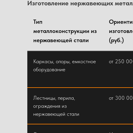
Изготовление нержавеющих металлок
Связи, распорки, прогоны
90 000
Тип
Ориенти
металлоконструкции из
изготовл
Ригели, элементы фахверка
88 000
нержавеющей стали
(руб.)
Вспомогательные и
Каркасы, опоры, емкостное
от 250 00
ограждающие конструкции
оборудование
Лестницы металлические
110 000
(маршевые, пожарные)
Лестницы, перила,
от 300 0
ограждения из
Площадки обслуживания,
105 000
нержавеющей стали
переходные мостики