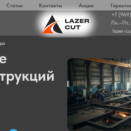
Статьи
Контакты
Акции
Гаранти
+7 (969)
Пн.–Пт.:
lazer-c
ода
е
трукций