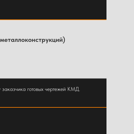
ия. Декоративные и сложные элементы
 металлоконструкций)
я (поликарбонат, профлист и т.д.).
у заказчика готовых чертежей КМД.
оимость изготовления металлоконструкций
яется после изучения КМД.