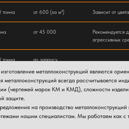
 / тонна
от 600 (за м²)
Зависит от цвета
нна
от 45 000
Рекомендуется д
агрессивных сре
 / тонна
по запросу
 изготовление металлоконструкций являются ориен
ния металлоконструкций всегда рассчитывается ин
оект
Индивидуальный
Стоимость изгот
ии (чертежей марок КМ и КМД), сложности изделий
расчет
включает все эт
ой защите.
предложения на производство металлоконструкций 
ертежами нашим специалистам. Мы работаем как с 
нна /
от 25 000 (за тонну)
Зависит от слож