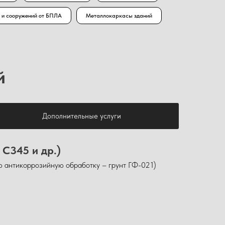
 и сооружений от БПЛА
Металлокаркасы зданий
й
Дополнительные услуги
 С345 и др.)
ю антикоррозийную обработку – грунт ГФ-021)