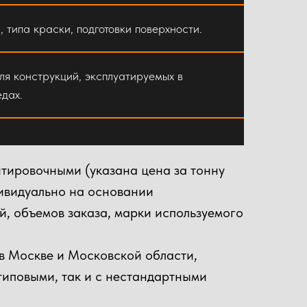
, типа краски, подготовки поверхности.
ля конструкций, эксплуатируемых в
дах.
тировочными (указана цена за тонну
дивидуально на основании
овления и монтажа металлоконструкций
, объемов заказа, марки используемого
апы от проектирования до сдачи объекта.
в Москве и Московской области,
типовыми, так и с нестандартными
ности, высотности, условий на объекте.