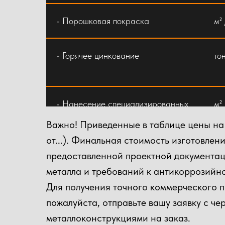
- Порошковая покраска
м²
- Горячее цинкование
то
- Нанесение специализированных
м²
эмалей
Важно! Приведенные в таблице цены на
от...). Финальная стоимость изготовле
Изготовление и монтаж
пр
предоставленной проектной документац
металлоконструкций (услуга "под
металла и требований к антикоррозийн
ключ"
Для получения точного коммерческого 
пожалуйста, отправьте вашу заявку с ч
Монтаж металлоконструкций
то
металлоконструкциями на заказ.