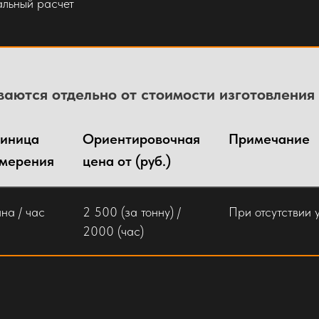
льный расчет
Простые сварные огражден
увеличивают цену.
аются отдельно от стоимости изготовления
иница
Ориентировочная
Примечание
Без учета стоимости покрыти
мерения
цена от (руб.)
нна / час
2 500 (за тонну) /
При отсутствии 
альный расчет
По чертежам заказчика. Ст
2000 (час)
на заказ в Москве определ
Типовые закладные детали.