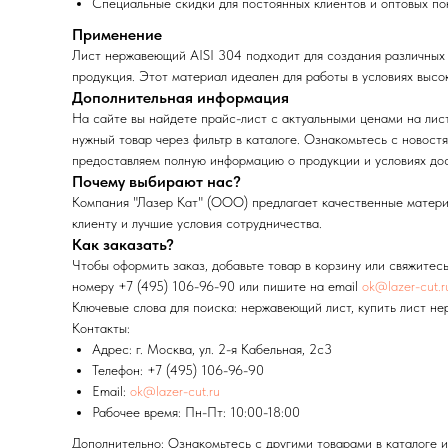
Специальные скидки для постоянных клиентов и оптовых по
Применение
Лист нержавеющий AISI 304 подходит для создания различных к
продукция. Этот материал идеален для работы в условиях высо
Дополнительная информация
На сайте вы найдете прайс-лист с актуальными ценами на лис
нужный товар через фильтр в каталоге. Ознакомьтесь с новостя
предоставляем полную информацию о продукции и условиях дос
Почему выбирают нас?
Компания "Лазер Кат" (ООО) предлагает качественные материа
клиенту и лучшие условия сотрудничества.
Как заказать?
Чтобы оформить заказ, добавьте товар в корзину или свяжитес
номеру +7 (495) 106-96-90 или пишите на email
ok@lazer-cut.r
Ключевые слова для поиска: нержавеющий лист, купить лист нер
Контакты:
Адрес: г. Москва, ул. 2-я Кабельная, 2с3
Телефон: +7 (495) 106-96-90
Email:
ok@lazer-cut.ru
Рабочее время: Пн-Пт: 10:00-18:00
Дополнительно: Ознакомьтесь с другими товарами в каталоге 