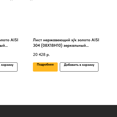
лото AISI
Лист нержавеющий х/к золото AISI
ный
304 (08Х18Н10) зеркальный
0.5х1000х2000 мм
20 428
р.
Подробнее
 корзину
Добавить в корзину