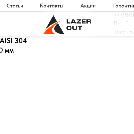
Статьи
Контакты
Акции
Гаранти
+7 (969)
Пн.–Пт.:
lazer-c
AISI 304
0 мм