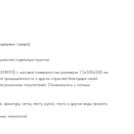
задержки товара);
кументах отдельным пунктом.
08Х18Н10) с матовой поверхностью размером 1.5х500х500 мм
ой промышленности и других отраслей благодаря своей
 для розничных покупателей. Ознакомьтесь с полным
, арматуру, сетку, ленту, рулон, плиту и другие виды проката
ных технологий.