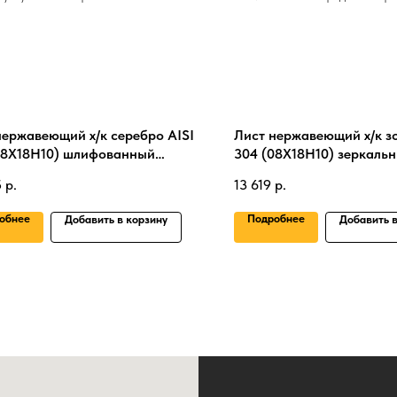
нержавеющий х/к серебро AISI
Лист нержавеющий х/к зо
08Х18Н10) шлифованный
304 (08Х18Н10) зеркаль
0х3000 мм
0.5х1000х1000 мм
5
р.
13 619
р.
обнее
Подробнее
Добавить в корзину
Добавить в