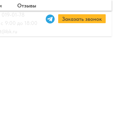
и
Отзывы
 019-01-78
Заказать звонок
 с 9:00 до 18:00
ut@bk.ru