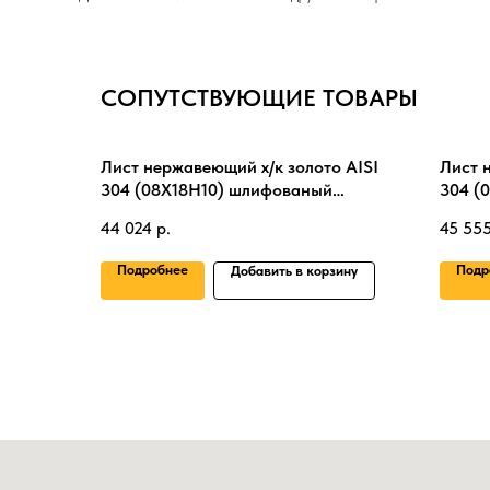
СОПУТСТВУЮЩИЕ ТОВАРЫ
Лист нержавеющий х/к золото AISI
Лист 
304 (08Х18Н10) шлифованый
304 (
0.7х1500х3000 мм
2х150
44 024
р.
45 55
Подробнее
Подр
Добавить в корзину