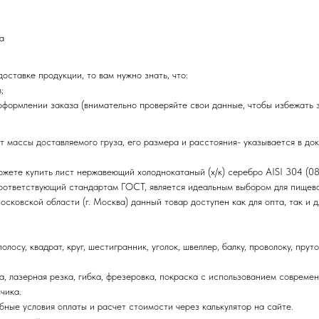
а
оставке продукции, то вам нужно знать, что:
;
оформлении заказа (внимательно проверяйте свои данные, чтобы избежать 
т массы доставляемого груза, его размера и расстояния- указывается в до
ожете купить лист нержавеющий холоднокатаный (х/к) серебро AISI 304 (
 соответствующий стандартам ГОСТ, является идеальным выбором для пищев
осковской области (г. Москва) данный товар доступен как для опта, так и
су, квадрат, круг, шестигранник, уголок, швеллер, балку, проволоку, пруток
а, лазерная резка, гибка, фрезеровка, покраска с использованием современ
чика.
ные условия оплаты и расчет стоимости через калькулятор на сайте.