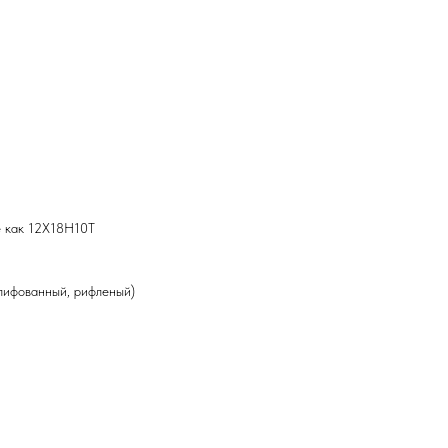
е как 12Х18Н10Т
шлифованный, рифленый)