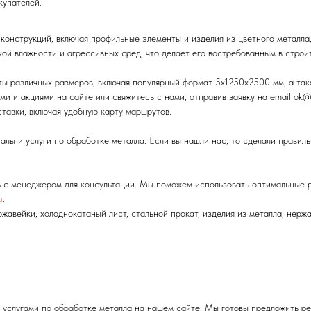
купателей.
онструкций, включая профильные элементы и изделия из цветного металла,
кой влажности и агрессивных сред, что делает его востребованным в стро
ты различных размеров, включая популярный формат 5х1250х2500 мм, а так
ми и акциями на сайте или свяжитесь с нами, отправив заявку на email ok@
тавки, включая удобную карту маршрутов.
лы и услуги по обработке металла. Если вы нашли нас, то сделали правил
ь с менеджером для консультации. Мы поможем использовать оптимальные р
u
.
жавейки, холоднокатаный лист, стальной прокат, изделия из металла, нерж
и услугами по обработке металла на нашем сайте. Мы готовы предложить ре