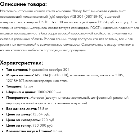
Описание товара:
На главной странице нашего сайта компании "Лазер Кат" вы можете купить лист
нержавеющий холоднокатаный (х/к) серебро AISI 304 (08Х18Н10) с матовой
поверхностью размером 1.2х1000х2000 мм по выгодной цене 13564 руб. за штуку. Этот
товар из категории материалы соответствует стандартам ГОСТ и идеально подходит для
пищевая промышленность благодаря высокой коррозионной стойкости. В наличии на
складе в различных область России данный товар доступен как для оптовых, так и для
розничных покупателей с возможностью самовывоз. Ознакомьтесь с ассортиментом в
нашем каталоге и выберите подходящий вид продукции!
Характеристики:
Тип металла:
Нержавейка серебро 304
Марка металла:
AISI 304 (08Х18Н10), возможны аналоги, такие как 310S,
12Х18Н10Т, включая жаропрочная сталь
Толщина:
1.2 мм
Ширина и длина:
1000х2000 мм
Поверхность:
Матовая (доступны также зеркальный, шлифованный, рифленый,
перфорированный варианты с различным покрытие)
Вес одного листа:
18.8 кг
Цена за штуку:
13564 руб.
Цена за килограмм:
720 руб.
Цена за тонну:
720 000 руб.
Количество штук в 1 тонне:
53 шт.