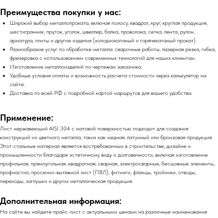
Преимущества покупки у нас:
Широкий выбор металлопроката, включая полосу, квадрат, круг, круглая продукция,
шестигранник, пруток, уголок, швеллер, балка, проволока, сетка, лента, рулон,
арматура, плиты и другие изделия (холоднокатаный и горячекатаный прокат).
Разнообразие услуг по обработке металла: сварочные работы, лазерная резка, гибка,
фрезеровка с использованием современных технологий для наших клиентам.
Изготовление металлоизделий по чертежам заказчика.
Удобные условия оплаты и возможность расчета стоимости через калькулятор на
сайте.
Доставка по всей РФ с подробной картой маршрутов для вашего удобства.
Применение:
Лист нержавеющий AISI 304 с матовой поверхностью подходит для создания
конструкций из цветного металла, таких как медная, латунный или бронзовая продукция.
Этот стальные материал является востребованным в строительстве, дизайне и
промышленности благодаря эстетичному виду и долговечности, включая изготовление
профильная, прямоугольная, квадратная, сварная, электросварные, бесшовные элементы,
профнастил, просечно-вытяжной лист (ПВЛ), фитинги, фланцы, тройники, отводы,
переходы, заглушки и других металлическая продукция.
Дополнительная информация:
На сайте вы найдете прайс-лист с актуальными ценами на различные наименования