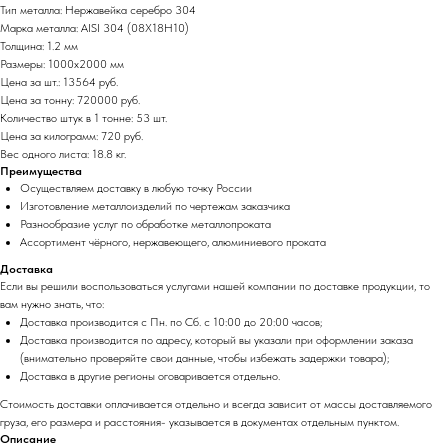
Тип металла: Нержавейка серебро 304
Марка металла: AISI 304 (08Х18Н10)
Толщина: 1.2 мм
Размеры: 1000х2000 мм
Цена за шт.: 13564 руб.
Цена за тонну: 720000 руб.
Количество штук в 1 тонне: 53 шт.
Цена за килограмм: 720 руб.
Вес одного листа: 18.8 кг.
Преимущества
Осуществляем доставку в любую точку России
Изготовление металлоизделий по чертежам заказчика
Разнообразие услуг по обработке металлопроката
Ассортимент чёрного, нержавеющего, алюминиевого проката
Доставка
Если вы решили воспользоваться услугами нашей компании по доставке продукции, то
вам нужно знать, что:
Доставка производится с Пн. по Сб. с 10:00 до 20:00 часов;
Доставка производится по адресу, который вы указали при оформлении заказа
(внимательно проверяйте свои данные, чтобы избежать задержки товара);
Доставка в другие регионы оговаривается отдельно.
Стоимость доставки оплачивается отдельно и всегда зависит от массы доставляемого
груза, его размера и расстояния- указывается в документах отдельным пунктом.
Описание