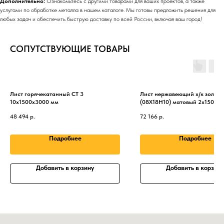
Дополнительно:
Ознакомьтесь с другими товарами для ваших проектов, а также
услугами по обработке металла в нашем каталоге. Мы готовы предложить решения для
любых задач и обеспечить быструю доставку по всей России, включая ваш город!
СОПУТСТВУЮЩИЕ ТОВАРЫ
Лист горячекатанный СТ 3
Лист нержавеющий х/к золото 
10х1500х3000 мм
(08Х18Н10) матовый 2х1500х
48 494
р.
72 166
р.
Подробнее
Подробнее
Добавить в корзину
Добавить в корзину