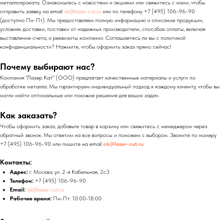
металлопроката. Ознакомьтесь с новостями и акциями или свяжитесь с нами, чтобы
отправить заявку на email
ok@lazer-cut.ru
или по телефону +7 (495) 106-96-90
(доступно Пн-Пт). Мы предоставляем полную информацию и описание продукции,
условиях доставки, поставки от надежных производители, способах оплаты, включая
выставление счета, и реквизиты компании. Соглашаетесь ли вы с политикой
конфиденциальности? Нажмите, чтобы оформить заказ прямо сейчас!
Почему выбирают нас?
Компания "Лазер Кат" (ООО) предлагает качественные материалы и услуги по
обработке металла. Мы гарантируем индивидуальный подход к каждому клиенту, чтобы вы
могли найти оптимальные или похожие решения для ваших задач.
Как заказать?
Чтобы оформить заказ, добавьте товар в корзину или свяжитесь с менеджером через
обратный звонок. Мы ответим на все вопросы и поможем с выбором. Звоните по номеру
+7 (495) 106-96-90 или пишите на email
ok@lazer-cut.ru
.
Контакты:
Адрес:
г. Москва, ул. 2-я Кабельная, 2с3
Телефон:
+7 (495) 106-96-90
Email:
ok@lazer-cut.ru
Рабочее время:
Пн-Пт: 10:00-18:00