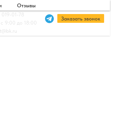
и
Отзывы
 019-01-78
Заказать звонок
 с 9:00 до 18:00
ut@bk.ru