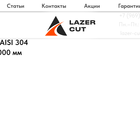
Статьи
Контакты
Акции
Гаранти
+7 (969)
Пн.–Пт.:
lazer-c
AISI 304
000 мм