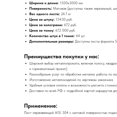
Ширина и длина:
1500х3000 мм
Поверхность:
Матовая (доступны также зеркальный, ш
Вес одного листа:
24.7 кг
Цена за штуку:
15430 руб.
Цена за килограмм:
672 руб.
Цена за тонну:
672 000 руб.
Количество штук в 1 тонне:
44 шт.
Дополнительные размеры:
Доступны листы формата 5
Преимущества покупки у нас:
Широкий выбор металлопроката, включая полосу, квадрат, 
и горячекатаный прокат).
Разнообразие услуг по обработке металла: работы по ла
Изготовление металлоизделий по чертежам заказчика.
Удобные условия оплаты и возможность расчета стоимос
Доставка по всей РФ с подробной картой маршрутов для
Применение:
Лист нержавеющий AISI 304 с матовой поверхностью подход