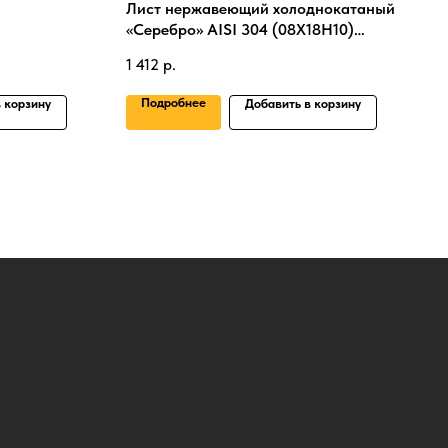
Лист нержавеющий холоднокатаный
«Серебро» AISI 304 (08Х18Н10)
матовый 0,5 × 500 × 500 мм
1 412
р.
Подробнее
 корзину
Добавить в корзину