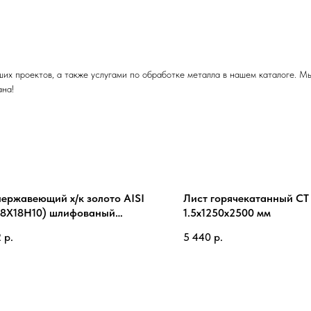
их проектов, а также услугами по обработке металла в нашем каталоге. М
ана!
нержавеющий х/к золото AISI
Лист горячекатанный СТ
08Х18Н10) шлифованый
1.5х1250х2500 мм
250х2500 мм
2
р.
5 440
р.