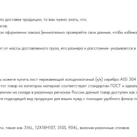
о доставке продукции, то вам нужно знать, что:
асов;
ри оформлении заказа (внимательно проверяйте свои данные, чтобы избежа
т от массы доставляемого груза, его размера и расстояния- указывается в
ы можете купить лист нержавеющий холоднокатаный (х/к) серебро AISI 30
Этот товар из категории материал соответствует стандартам ГОСТ и идеа
аличии на складе в различных регионах России данный товар доступен как 
е подходящий вид продукции для ваших нужд с помощью удобного фильтр п
и, такие как 316L, 12Х18Н10Т, 310S, 904L, включая различные сплавов