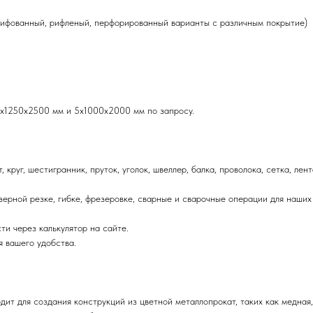
лифованный, рифленый, перфорированный варианты с различным покрытие)
х1250х2500 мм и 5х1000х2000 мм по запросу.
круг, шестигранник, пруток, уголок, швеллер, балка, проволока, сетка, лен
зерной резке, гибке, фрезеровке, сварные и сварочные операции для наших
ти через калькулятор на сайте.
 вашего удобства.
ит для создания конструкций из цветной металлопрокат, таких как медная,