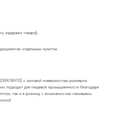
ть задержки товара);
 документах отдельным пунктом.
4 (08Х18Н10) с матовой поверхностью размером
льно подходит для пищевой промышленности благодаря
оптом, так и в розницу с возможностью самовывоз.
оиска!