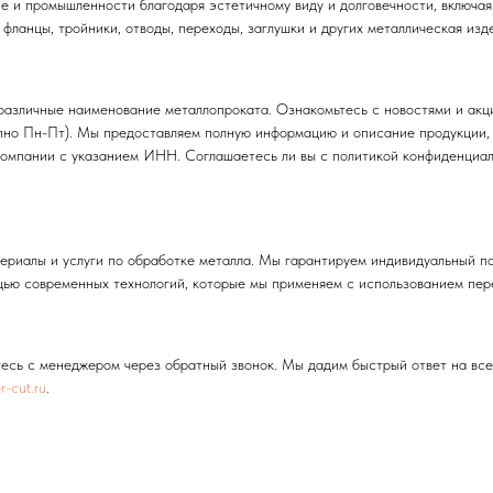
е и промышленности благодаря эстетичному виду и долговечности, включая 
 фланцы, тройники, отводы, переходы, заглушки и других металлическая изд
различные наименование металлопроката. Ознакомьтесь с новостями и акция
пно Пн-Пт). Мы предоставляем полную информацию и описание продукции, у
 компании с указанием ИНН. Соглашаетесь ли вы с политикой конфиденциа
риалы и услуги по обработке металла. Мы гарантируем индивидуальный под
щью современных технологий, которые мы применяем с использованием пер
итесь с менеджером через обратный звонок. Мы дадим быстрый ответ на вс
-cut.ru
.