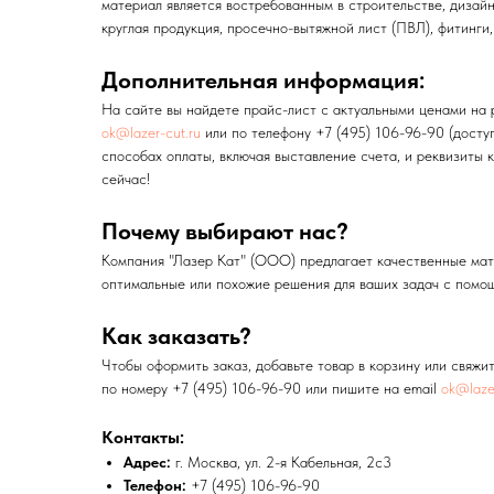
материал является востребованным в строительстве, дизайн
круглая продукция, просечно-вытяжной лист (ПВЛ), фитинги,
Дополнительная информация:
На сайте вы найдете прайс-лист с актуальными ценами на 
ok@lazer-cut.ru
или по телефону +7 (495) 106-96-90 (досту
способах оплаты, включая выставление счета, и реквизиты
сейчас!
Почему выбирают нас?
Компания "Лазер Кат" (ООО) предлагает качественные мате
оптимальные или похожие решения для ваших задач с помо
Как заказать?
Чтобы оформить заказ, добавьте товар в корзину или свяж
по номеру +7 (495) 106-96-90 или пишите на email
ok@lazer
Контакты:
Адрес:
г. Москва, ул. 2-я Кабельная, 2с3
Телефон:
+7 (495) 106-96-90