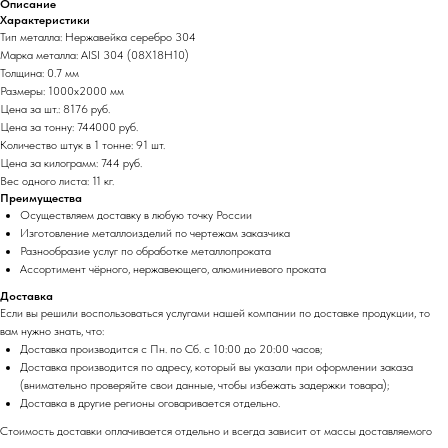
Описание
Характеристики
Тип металла: Нержавейка серебро 304
Марка металла: AISI 304 (08Х18Н10)
Толщина: 0.7 мм
Размеры: 1000х2000 мм
Цена за шт.: 8176 руб.
Цена за тонну: 744000 руб.
Количество штук в 1 тонне: 91 шт.
Цена за килограмм: 744 руб.
Вес одного листа: 11 кг.
Преимущества
Осуществляем доставку в любую точку России
Изготовление металлоизделий по чертежам заказчика
Разнообразие услуг по обработке металлопроката
Ассортимент чёрного, нержавеющего, алюминиевого проката
Доставка
Если вы решили воспользоваться услугами нашей компании по доставке продукции, то
вам нужно знать, что:
Доставка производится с Пн. по Сб. с 10:00 до 20:00 часов;
Доставка производится по адресу, который вы указали при оформлении заказа
(внимательно проверяйте свои данные, чтобы избежать задержки товара);
Доставка в другие регионы оговаривается отдельно.
Стоимость доставки оплачивается отдельно и всегда зависит от массы доставляемого