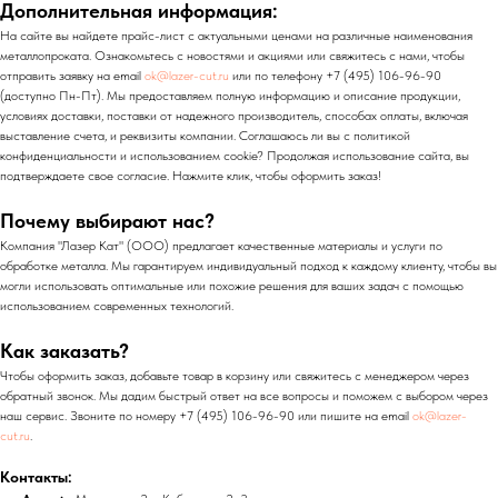
Дополнительная информация:
На сайте вы найдете прайс-лист с актуальными ценами на различные наименования
металлопроката. Ознакомьтесь с новостями и акциями или свяжитесь с нами, чтобы
отправить заявку на email
ok@lazer-cut.ru
или по телефону +7 (495) 106-96-90
(доступно Пн-Пт). Мы предоставляем полную информацию и описание продукции,
условиях доставки, поставки от надежного производитель, способах оплаты, включая
выставление счета, и реквизиты компании. Соглашаюсь ли вы с политикой
конфиденциальности и использованием cookie? Продолжая использование сайта, вы
подтверждаете свое согласие. Нажмите клик, чтобы оформить заказ!
Почему выбирают нас?
Компания "Лазер Кат" (ООО) предлагает качественные материалы и услуги по
обработке металла. Мы гарантируем индивидуальный подход к каждому клиенту, чтобы вы
могли использовать оптимальные или похожие решения для ваших задач с помощью
использованием современных технологий.
Как заказать?
Чтобы оформить заказ, добавьте товар в корзину или свяжитесь с менеджером через
обратный звонок. Мы дадим быстрый ответ на все вопросы и поможем с выбором через
наш сервис. Звоните по номеру +7 (495) 106-96-90 или пишите на email
ok@lazer-
cut.ru
.
Контакты: