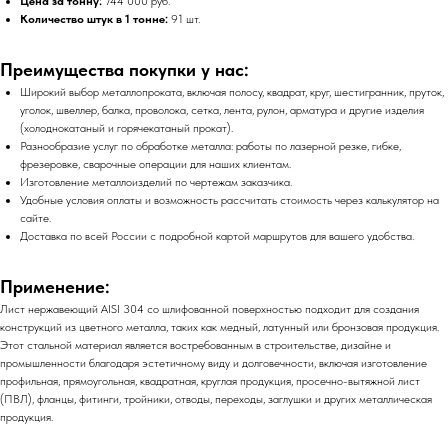
Цена за тонну:
744 000 руб.
Количество штук в 1 тонне:
91 шт.
Преимущества покупки у нас:
Широкий выбор металлопроката, включая полосу, квадрат, круг, шестигранник, пруток,
уголок, швеллер, балка, проволока, сетка, лента, рулон, арматура и другие изделия
(холоднокатаный и горячекатаный прокат).
Разнообразие услуг по обработке металла: работы по лазерной резке, гибке,
фрезеровке, сварочные операции для наших клиентам.
Изготовление металлоизделий по чертежам заказчика.
Удобные условия оплаты и возможность рассчитать стоимость через калькулятор на
сайте.
Доставка по всей России с подробной картой маршрутов для вашего удобства.
Применение:
Лист нержавеющий AISI 304 со шлифованной поверхностью подходит для создания
конструкций из цветного металла, таких как медный, латунный или бронзовая продукция.
Этот стальной материал является востребованным в строительстве, дизайне и
промышленности благодаря эстетичному виду и долговечности, включая изготовление
профильная, прямоугольная, квадратная, круглая продукция, просечно-вытяжной лист
(ПВЛ), фланцы, фитинги, тройники, отводы, переходы, заглушки и других металлическая
продукция.