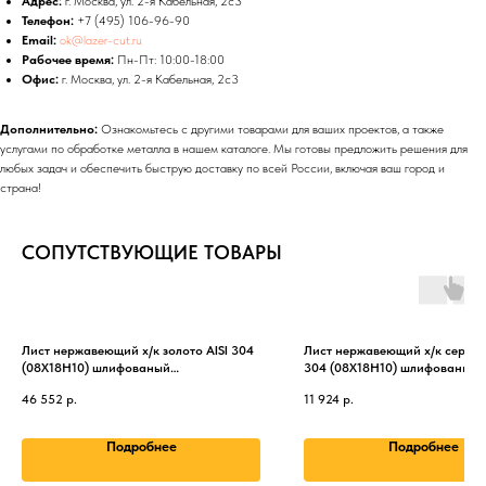
Адрес:
г. Москва, ул. 2-я Кабельная, 2с3
Телефон:
+7 (495) 106-96-90
Email:
ok@lazer-cut.ru
Рабочее время:
Пн-Пт: 10:00-18:00
Офис:
г. Москва, ул. 2-я Кабельная, 2с3
Дополнительно:
Ознакомьтесь с другими товарами для ваших проектов, а также
услугами по обработке металла в нашем каталоге. Мы готовы предложить решения для
любых задач и обеспечить быструю доставку по всей России, включая ваш город и
страна!
СОПУТСТВУЮЩИЕ ТОВАРЫ
Лист нержавеющий х/к золото AISI 304
Лист нержавеющий х/к серебр
(08Х18Н10) шлифованый
304 (08Х18Н10) шлифованный
1.5х1250х2500 мм
0.7х1250х2500 мм
46 552
р.
11 924
р.
Подробнее
Подробнее