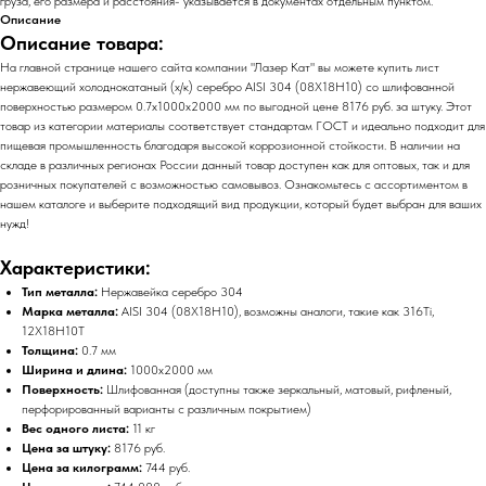
груза, его размера и расстояния- указывается в документах отдельным пунктом.
Описание
Описание товара:
На главной странице нашего сайта компании "Лазер Кат" вы можете купить лист
нержавеющий холоднокатаный (х/к) серебро AISI 304 (08Х18Н10) со шлифованной
поверхностью размером 0.7х1000х2000 мм по выгодной цене 8176 руб. за штуку. Этот
товар из категории материалы соответствует стандартам ГОСТ и идеально подходит для
пищевая промышленность благодаря высокой коррозионной стойкости. В наличии на
складе в различных регионах России данный товар доступен как для оптовых, так и для
розничных покупателей с возможностью самовывоз. Ознакомьтесь с ассортиментом в
нашем каталоге и выберите подходящий вид продукции, который будет выбран для ваших
нужд!
Характеристики:
Тип металла:
Нержавейка серебро 304
Марка металла:
AISI 304 (08Х18Н10), возможны аналоги, такие как 316Ti,
12Х18Н10Т
Толщина:
0.7 мм
Ширина и длина:
1000х2000 мм
Поверхность:
Шлифованная (доступны также зеркальный, матовый, рифленый,
перфорированный варианты с различным покрытием)
Вес одного листа:
11 кг
Цена за штуку:
8176 руб.
Цена за килограмм:
744 руб.