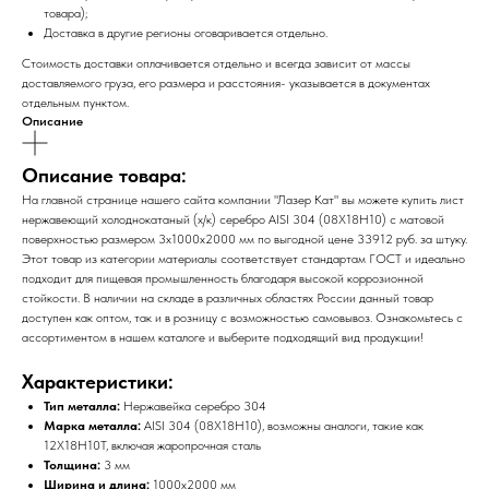
товара);
Доставка в другие регионы оговаривается отдельно.
Стоимость доставки оплачивается отдельно и всегда зависит от массы
доставляемого груза, его размера и расстояния- указывается в документах
отдельным пунктом.
Описание
Описание товара:
На главной странице нашего сайта компании "Лазер Кат" вы можете купить лист
нержавеющий холоднокатаный (х/к) серебро AISI 304 (08Х18Н10) с матовой
поверхностью размером 3х1000х2000 мм по выгодной цене 33912 руб. за штуку.
Этот товар из категории материалы соответствует стандартам ГОСТ и идеально
подходит для пищевая промышленность благодаря высокой коррозионной
стойкости. В наличии на складе в различных областях России данный товар
доступен как оптом, так и в розницу с возможностью самовывоз. Ознакомьтесь с
ассортиментом в нашем каталоге и выберите подходящий вид продукции!
Характеристики:
Тип металла:
Нержавейка серебро 304
Марка металла:
AISI 304 (08Х18Н10), возможны аналоги, такие как
12Х18Н10Т, включая жаропрочная сталь
Толщина:
3 мм
Ширина и длина:
1000х2000 мм