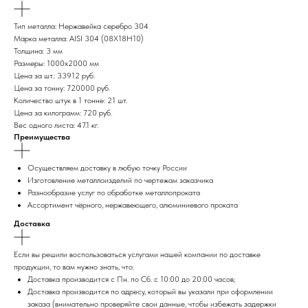
Тип металла: Нержавейка серебро 304
Марка металла: AISI 304 (08Х18Н10)
Толщина: 3 мм
Размеры: 1000х2000 мм
Цена за шт.: 33912 руб.
Цена за тонну: 720000 руб.
Количество штук в 1 тонне: 21 шт.
Цена за килограмм: 720 руб.
Вес одного листа: 47.1 кг.
Преимущества
Осуществляем доставку в любую точку России
Изготовление металлоизделий по чертежам заказчика
Разнообразие услуг по обработке металлопроката
Ассортимент чёрного, нержавеющего, алюминиевого проката
Доставка
Если вы решили воспользоваться услугами нашей компании по доставке
продукции, то вам нужно знать, что:
Доставка производится с Пн. по Сб. с 10:00 до 20:00 часов;
Доставка производится по адресу, который вы указали при оформлении
заказа (внимательно проверяйте свои данные, чтобы избежать задержки