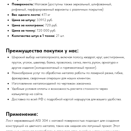
Поверхность:
Матовая (доступны также зеркальный, шлифованный,
рифленый, перфорированный варианты с различным покрытие)
Вес одного листа:
47.1 кг
Цена за штуку:
33912 руб.
Цена за килограмм:
720 руб.
Цена за тонну:
720 000 руб.
Количество штук в 1 тонне:
21 шт.
Преимущества покупки у нас:
Широкий выбор металлопроката, включая полосу, квадрат, круг, шестигранник,
пруток, уголок, швеллер, балка, проволока, сетка, лента, рулон, арматура и
другие изделия (холоднокатаный и горячекатаный прокат).
Разнообразие услуг по обработке металла: работы по лазерной резке, гибке,
фрезеровке, сварочные операции для наших клиентам.
Изготовление металлоизделий по чертежам заказчика.
Удобные условия оплаты и возможность расчета стоимости через
калькулятор на сайте.
Доставка по всей РФ с подробной картой маршрутов для вашего удобства.
Применение:
Лист нержавеющий AISI 304 с матовой поверхностью подходит для создания
конструкций из цветного металла, таких как медная или латунный прокат. Этот
стальные материал востребован в строительстве, дизайне и промышленности