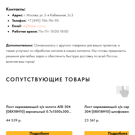
Контакты:
Адрес:
г. Москва, ул. 2-я Кабельная, 2с3
Телефон:
+7 (495) 106-96-90
Email:
ok@lazer-cut.ru
Рабочее время:
Пн-Пт: 10:00-18:00
Дополнительно:
Ознакомьтесь с другими товарами для ваших проектов, а
также услугами по обработке металла в нашем каталоге. Мы готовы предложить
решения для любых задач и обеспечить быструю доставку по всей России,
включая ваш город!
СОПУТСТВУЮЩИЕ ТОВАРЫ
Лист нержавеющий х/к золото AISI 304
Лист нержавеющий х/к серебр
(08Х18Н10) зеркальный 0.7х1500х3000
304 (08Х18Н10) шлифованный
мм
3х1000х1000 мм
44 539
р.
23 361
р.
Подробнее
Подробнее