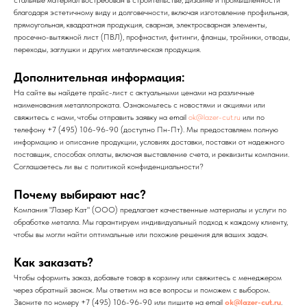
благодаря эстетичному виду и долговечности, включая изготовление профильная,
прямоугольная, квадратная продукция, сварная, электросварная элементы,
просечно-вытяжной лист (ПВЛ), профнастил, фитинги, фланцы, тройники, отводы,
переходы, заглушки и других металлическая продукция.
Дополнительная информация:
На сайте вы найдете прайс-лист с актуальными ценами на различные
наименования металлопроката. Ознакомьтесь с новостями и акциями или
свяжитесь с нами, чтобы отправить заявку на email
ok@lazer-cut.ru
или по
телефону +7 (495) 106-96-90 (доступно Пн-Пт). Мы предоставляем полную
информацию и описание продукции, условиях доставки, поставки от надежного
поставщик, способах оплаты, включая выставление счета, и реквизиты компании.
Соглашаетесь ли вы с политикой конфиденциальности?
Почему выбирают нас?
Компания "Лазер Кат" (ООО) предлагает качественные материалы и услуги по
обработке металла. Мы гарантируем индивидуальный подход к каждому клиенту,
чтобы вы могли найти оптимальные или похожие решения для ваших задач.
Как заказать?
Чтобы оформить заказ, добавьте товар в корзину или свяжитесь с менеджером
через обратный звонок. Мы ответим на все вопросы и поможем с выбором.
Звоните по номеру +7 (495) 106-96-90 или пишите на email
ok@lazer-cut.ru
.