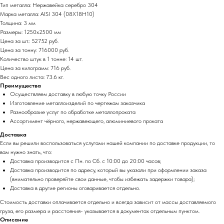
Тип металла: Нержавейка серебро 304
Марка металла: AISI 304 (08Х18Н10)
Толщина: 3 мм
Размеры: 1250х2500 мм
Цена за шт.: 52752 руб.
Цена за тонну: 716000 руб.
Количество штук в 1 тонне: 14 шт.
Цена за килограмм: 716 руб.
Вес одного листа: 73.6 кг.
Преимущества
Осуществляем доставку в любую точку России
Изготовление металлоизделий по чертежам заказчика
Разнообразие услуг по обработке металлопроката
Ассортимент чёрного, нержавеющего, алюминиевого проката
Доставка
Если вы решили воспользоваться услугами нашей компании по доставке продукции, то
вам нужно знать, что:
Доставка производится с Пн. по Сб. с 10:00 до 20:00 часов;
Доставка производится по адресу, который вы указали при оформлении заказа
(внимательно проверяйте свои данные, чтобы избежать задержки товара);
Доставка в другие регионы оговаривается отдельно.
Стоимость доставки оплачивается отдельно и всегда зависит от массы доставляемого
груза, его размера и расстояния- указывается в документах отдельным пунктом.
Описание