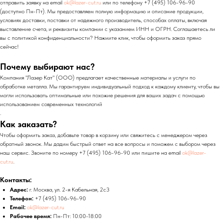
отправить заявку на email
ok@lazer-cut.ru
или по телефону +7 (495) 106-96-90
(доступно Пн-Пт). Мы предоставляем полную информацию и описание продукции,
условиях доставки, поставки от надежного производитель, способах оплаты, включая
выставление счета, и реквизиты компании с указанием ИНН и ОГРН. Соглашаетесь ли
вы с политикой конфиденциальности? Нажмите клик, чтобы оформить заказ прямо
сейчас!
Почему выбирают нас?
Компания "Лазер Кат" (ООО) предлагает качественные материалы и услуги по
обработке металла. Мы гарантируем индивидуальный подход к каждому клиенту, чтобы вы
могли использовать оптимальные или похожие решения для ваших задач с помощью
использованием современных технологий
.
Как заказать?
Чтобы оформить заказ, добавьте товар в корзину или свяжитесь с менеджером через
обратный звонок. Мы дадим быстрый ответ на все вопросы и поможем с выбором через
наш сервис. Звоните по номеру +7 (495) 106-96-90 или пишите на email
ok@lazer-
cut.ru
.
Контакты:
Адрес:
г. Москва, ул. 2-я Кабельная, 2с3
Телефон:
+7 (495) 106-96-90
Email:
ok@lazer-cut.ru
Рабочее время:
Пн-Пт: 10:00-18:00