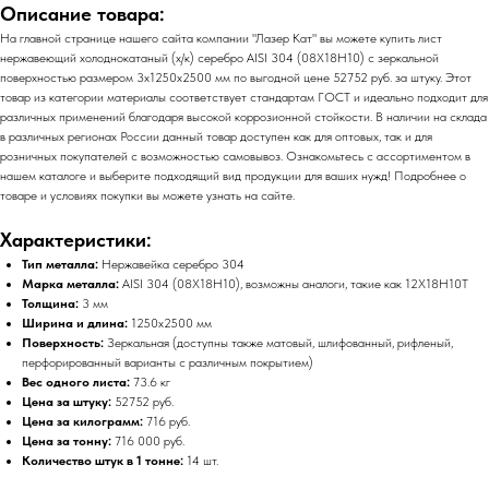
Описание товара:
На главной странице нашего сайта компании "Лазер Кат" вы можете купить лист
нержавеющий холоднокатаный (х/к) серебро AISI 304 (08Х18Н10) с зеркальной
поверхностью размером 3х1250х2500 мм по выгодной цене 52752 руб. за штуку. Этот
товар из категории материалы соответствует стандартам ГОСТ и идеально подходит для
различных применений благодаря высокой коррозионной стойкости. В наличии на склада
в различных регионах России данный товар доступен как для оптовых, так и для
розничных покупателей с возможностью самовывоз. Ознакомьтесь с ассортиментом в
нашем каталоге и выберите подходящий вид продукции для ваших нужд! Подробнее о
товаре и условиях покупки вы можете узнать на сайте.
Характеристики:
Тип металла:
Нержавейка серебро 304
Марка металла:
AISI 304 (08Х18Н10), возможны аналоги, такие как 12Х18Н10Т
Толщина:
3 мм
Ширина и длина:
1250х2500 мм
Поверхность:
Зеркальная (доступны также матовый, шлифованный, рифленый,
перфорированный варианты с различным покрытием)
Вес одного листа:
73.6 кг
Цена за штуку:
52752 руб.
Цена за килограмм:
716 руб.
Цена за тонну:
716 000 руб.
Количество штук в 1 тонне:
14 шт.