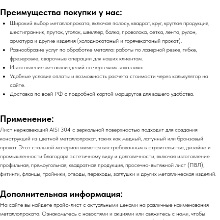
Преимущества покупки у нас:
Широкий выбор металлопроката, включая полосу, квадрат, круг, круглая продукция,
шестигранник, пруток, уголок, швеллер, балка, проволока, сетка, лента, рулон,
арматура и другие изделия (холоднокатаный и горячекатаный прокат).
Разнообразие услуг по обработке металла: работы по лазерной резке, гибке,
фрезеровке, сварочные операции для наших клиентам.
Изготовление металлоизделий по чертежам заказчика.
Удобные условия оплаты и возможность расчета стоимости через калькулятор на
сайте.
Доставка по всей РФ с подробной картой маршрутов для вашего удобства.
Применение:
Лист нержавеющий AISI 304 с зеркальной поверхностью подходит для создания
конструкций из цветной металлопрокат, таких как медный, латунный или бронзовый
прокат. Этот стальной материал является востребованным в строительстве, дизайне и
промышленности благодаря эстетичному виду и долговечности, включая изготовление
профильная, прямоугольная, квадратная продукция, просечно-вытяжной лист (ПВЛ),
фитинги, фланцы, тройники, отводы, переходы, заглушки и других металлическая изделий.
Дополнительная информация:
На сайте вы найдете прайс-лист с актуальными ценами на различные наименования
металлопроката. Ознакомьтесь с новостями и акциями или свяжитесь с нами, чтобы