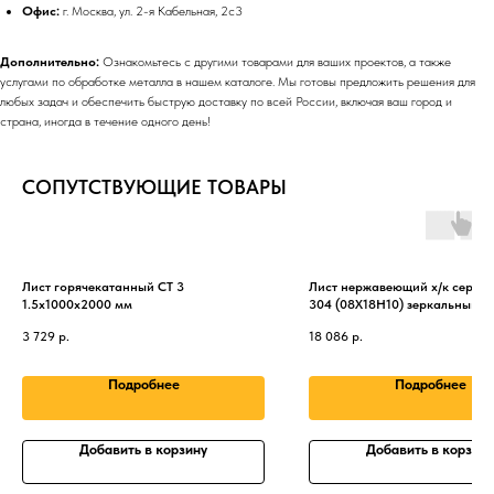
Офис:
г. Москва, ул. 2-я Кабельная, 2с3
Дополнительно:
Ознакомьтесь с другими товарами для ваших проектов, а также
услугами по обработке металла в нашем каталоге. Мы готовы предложить решения для
любых задач и обеспечить быструю доставку по всей России, включая ваш город и
страна, иногда в течение одного день!
СОПУТСТВУЮЩИЕ ТОВАРЫ
Лист горячекатанный СТ 3
Лист нержавеющий х/к серебр
1.5х1000х2000 мм
304 (08Х18Н10) зеркальный
1.5х1000х2000 мм
3 729
р.
18 086
р.
Подробнее
Подробнее
Добавить в корзину
Добавить в корзину