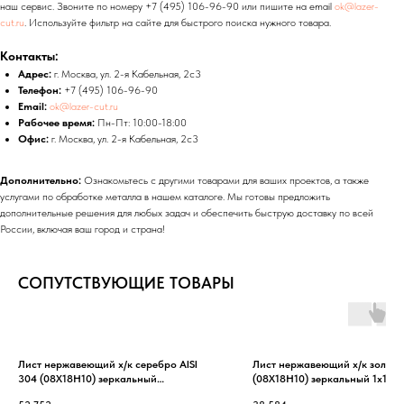
наш сервис. Звоните по номеру +7 (495) 106-96-90 или пишите на email
ok@lazer-
cut.ru
. Используйте фильтр на сайте для быстрого поиска нужного товара.
Контакты:
Адрес:
г. Москва, ул. 2-я Кабельная, 2с3
Телефон:
+7 (495) 106-96-90
Email:
ok@lazer-cut.ru
Рабочее время:
Пн-Пт: 10:00-18:00
Офис:
г. Москва, ул. 2-я Кабельная, 2с3
Дополнительно:
Ознакомьтесь с другими товарами для ваших проектов, а также
услугами по обработке металла в нашем каталоге. Мы готовы предложить
дополнительные решения для любых задач и обеспечить быструю доставку по всей
России, включая ваш город и страна!
СОПУТСТВУЮЩИЕ ТОВАРЫ
Лист нержавеющий х/к серебро AISI
Лист нержавеющий х/к золото 
304 (08Х18Н10) зеркальный
(08Х18Н10) зеркальный 1х125
3х1250х2500 мм
мм