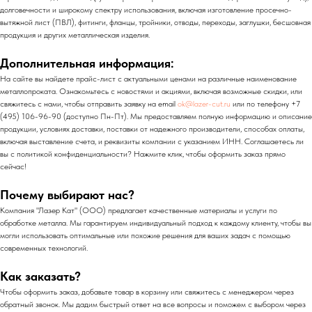
долговечности и широкому спектру использования, включая изготовление просечно-
вытяжной лист (ПВЛ), фитинги, фланцы, тройники, отводы, переходы, заглушки, бесшовная
продукция и других металлическая изделия.
Дополнительная информация:
На сайте вы найдете прайс-лист с актуальными ценами на различные наименование
металлопроката. Ознакомьтесь с новостями и акциями, включая возможные скидки, или
свяжитесь с нами, чтобы отправить заявку на email
ok@lazer-cut.ru
или по телефону +7
(495) 106-96-90 (доступно Пн-Пт). Мы предоставляем полную информацию и описание
продукции, условиях доставки, поставки от надежного производители, способах оплаты,
включая выставление счета, и реквизиты компании с указанием ИНН. Соглашаетесь ли
вы с политикой конфиденциальности? Нажмите клик, чтобы оформить заказ прямо
сейчас!
Почему выбирают нас?
Компания "Лазер Кат" (ООО) предлагает качественные материалы и услуги по
обработке металла. Мы гарантируем индивидуальный подход к каждому клиенту, чтобы вы
могли использовать оптимальные или похожие решения для ваших задач с помощью
современных технологий.
Как заказать?
Чтобы оформить заказ, добавьте товар в корзину или свяжитесь с менеджером через
обратный звонок. Мы дадим быстрый ответ на все вопросы и поможем с выбором через