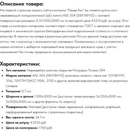
Описание товара:
На главной странице нашего сайта компании "Лазер Кат" вы можете купить лист
нержавеющий холоднокатаный (х/к) золото AISI 304 (08Х18Н10) с матовой
поверхностью размером 0.7х1500х3000 мм по выгодной цене 43510 руб. за штуку. Этот
товар из категории материалы соответствует стандартам ГОСТ и идеально подходит для
пищевой и химической отрасли благодаря высокой коррозионной стойкости и отличного
качества. В наличии на складе в различных регионах России данный товар доступен как
оптом, так и в розницу с возможностью самовывоз. Ознакомьтесь с ассортиментом в
нашем каталоге и выберите подходящий вид продукции для ваших нужд с учетом
назначение! Мы готовы предложить лучшие решения для наших клиентам!
Характеристики:
Тип металла:
Нержавейка золотая, покрытая Нитридом Титана 304
Марка металла:
AISI 304 (08Х18Н10), возможны аналоги, такие как 12Х18Н10Т,
316L, 10Х17Н13М2Т, 904L, 310S и другие, включая жаропрочная сталь из различных
сплавов
Толщина:
0.7 мм
Ширина и длина:
1500х3000 мм (доступны также размеры 5х1250х2500 мм,
5х1000х2000 мм и другие форматы по запросу)
Поверхность:
Матовая (доступны также зеркальный, шлифованный, рифленый,
перфорированный варианты с различным покрытием)
Вес одного листа:
24.7 кг
Цена за штуку:
43510 руб.
Цена за килограмм:
1760 руб.