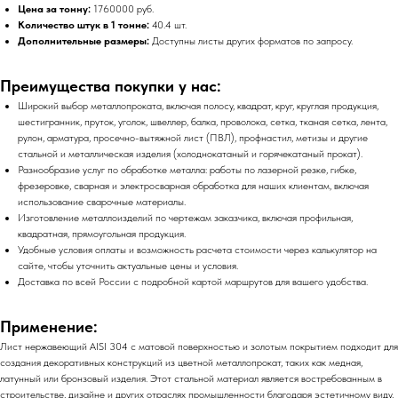
Цена за тонну:
1760000 руб.
Количество штук в 1 тонне:
40.4 шт.
Дополнительные размеры:
Доступны листы других форматов по запросу.
Преимущества покупки у нас:
Широкий выбор металлопроката, включая полосу, квадрат, круг, круглая продукция,
шестигранник, пруток, уголок, швеллер, балка, проволока, сетка, тканая сетка, лента,
рулон, арматура, просечно-вытяжной лист (ПВЛ), профнастил, метизы и другие
стальной и металлическая изделия (холоднокатаный и горячекатаный прокат).
Разнообразие услуг по обработке металла: работы по лазерной резке, гибке,
фрезеровке, сварная и электросварная обработка для наших клиентам, включая
использование сварочные материалы.
Изготовление металлоизделий по чертежам заказчика, включая профильная,
квадратная, прямоугольная продукция.
Удобные условия оплаты и возможность расчета стоимости через калькулятор на
сайте, чтобы уточнить актуальные цены и условия.
Доставка по всей России с подробной картой маршрутов для вашего удобства.
Применение:
Лист нержавеющий AISI 304 с матовой поверхностью и золотым покрытием подходит для
создания декоративных конструкций из цветной металлопрокат, таких как медная,
латунный или бронзовый изделия. Этот стальной материал является востребованным в
строительстве, дизайне и других отраслях промышленности благодаря эстетичному виду,