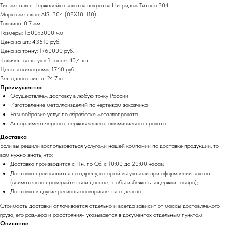
Тип металла: Нержавейка золотая покрытая Нитридом Титана 304
Марка металла: AISI 304 (08Х18Н10)
Толщина: 0.7 мм
Размеры: 1500х3000 мм
Цена за шт.: 43510 руб.
Цена за тонну: 1760000 руб.
Количество штук в 1 тонне: 40,4 шт.
Цена за килограмм: 1760 руб.
Вес одного листа: 24.7 кг.
Преимущества
Осуществляем доставку в любую точку России
Изготовление металлоизделий по чертежам заказчика
Разнообразие услуг по обработке металлопроката
Ассортимент чёрного, нержавеющего, алюминиевого проката
Доставка
Если вы решили воспользоваться услугами нашей компании по доставке продукции, то
вам нужно знать, что:
Доставка производится с Пн. по Сб. с 10:00 до 20:00 часов;
Доставка производится по адресу, который вы указали при оформлении заказа
(внимательно проверяйте свои данные, чтобы избежать задержки товара);
Доставка в другие регионы оговаривается отдельно.
Стоимость доставки оплачивается отдельно и всегда зависит от массы доставляемого
груза, его размера и расстояния- указывается в документах отдельным пунктом.
Описание