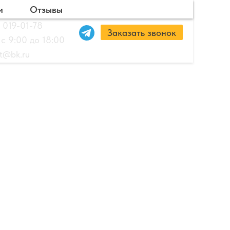
и
Отзывы
 019-01-78
Заказать звонок
 с 9:00 до 18:00
ut@bk.ru