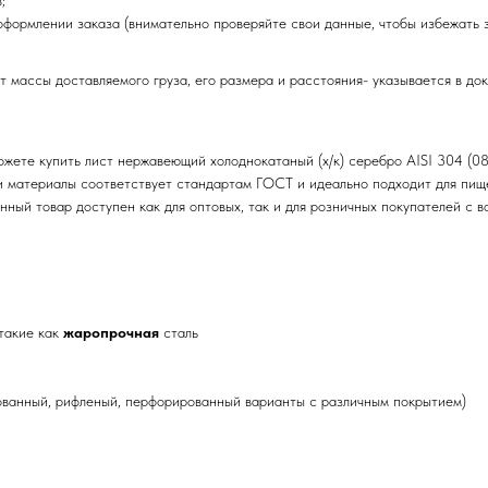
;
оформлении заказа (внимательно проверяйте свои данные, чтобы избежать 
т массы доставляемого груза, его размера и расстояния- указывается в до
можете купить лист нержавеющий холоднокатаный (х/к) серебро AISI 304 
рии материалы соответствует стандартам ГОСТ и идеально подходит для пи
анный товар доступен как для оптовых, так и для розничных покупателей с
такие как
жаропрочная
сталь
ованный, рифленый, перфорированный варианты с различным покрытием)