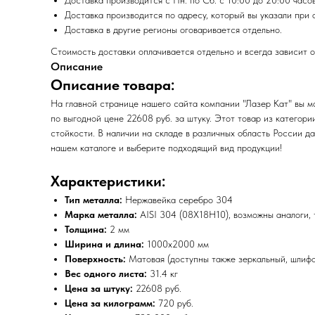
Доставка производится с Пн. по Сб. с 10:00 до 20:00 часов
Доставка производится по адресу, который вы указали при 
Доставка в другие регионы оговаривается отдельно.
Стоимость доставки оплачивается отдельно и всегда зависит о
Описание
Описание товара:
На главной странице нашего сайта компании "Лазер Кат" вы 
по выгодной цене 22608 руб. за штуку. Этот товар из катего
стойкости. В наличии на складе в различных область России д
нашем каталоге и выберите подходящий вид продукции!
Характеристики:
Тип металла:
Нержавейка серебро 304
Марка металла:
AISI 304 (08Х18Н10), возможны аналоги, 
Толщина:
2 мм
Ширина и длина:
1000х2000 мм
Поверхность:
Матовая (доступны также зеркальный, шлиф
Вес одного листа:
31.4 кг
Цена за штуку:
22608 руб.
Цена за килограмм:
720 руб.