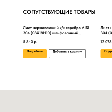
СОПУТСТВУЮЩИЕ ТОВАРЫ
Лист нержавеющий х/к серебро AISI
Лист 
304 (08Х18Н10) шлифованный
304 (
2х500х500 мм
мм
5 840
р.
12 078
Подробнее
Подр
Добавить в корзину