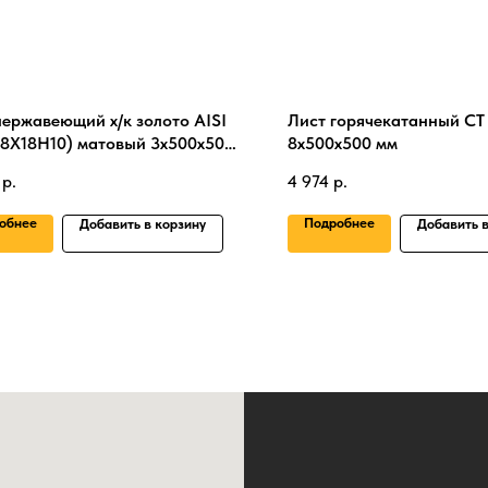
нержавеющий х/к золото AISI
Лист горячекатанный СТ
08Х18Н10) матовый 3х500х500
8х500х500 мм
р.
4 974
р.
обнее
Подробнее
Добавить в корзину
Добавить в