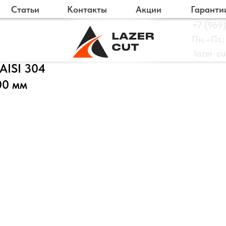
Статьи
Контакты
Акции
Гаранти
+7 (969)
Пн.–Пт.:
lazer-c
AISI 304
00 мм