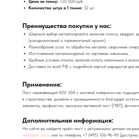
Цена за тонну:
720 000 руб.
Количество штук в 1 тонне:
32 шт.
Преимущества покупки у нас:
Широкий выбор металлопроката, включая полосу, квадрат, кру
(холоднокатаный и горячекатаный прокат).
Разнообразие услуг по обработке металла: сварочные опера
Изготовление металлоизделий по чертежам заказчика.
Удобные условия оплаты, включая оплату наличными и возмо
Доставка по всей РФ с подробной картой маршрутов для ва
Применение:
Лист нержавеющий AISI 304 с матовой поверхностью подходит д
в строительстве, дизайне и промышленности благодаря эстетич
элементы, профнастил, просечно-вытяжной лист (ПВЛ), фитинги,
Дополнительная информация:
На сайте вы найдете прайс-лист с актуальными ценами на разл
ok@lazer-cut.ru
или по телефону +7 (495) 106-96-90 (доступно