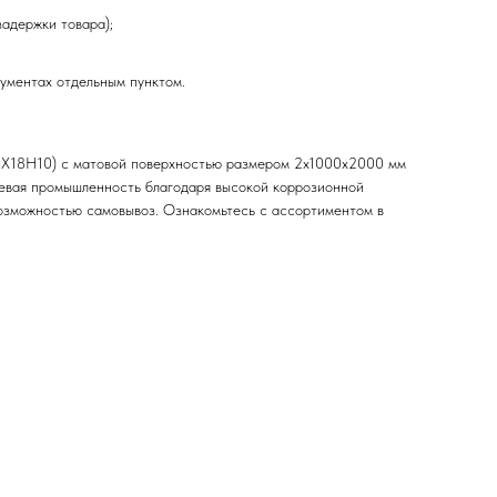
задержки товара);
кументах отдельным пунктом.
(08Х18Н10) с матовой поверхностью размером 2х1000х2000 мм
щевая промышленность благодаря высокой коррозионной
 возможностью самовывоз. Ознакомьтесь с ассортиментом в