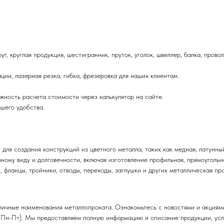
г, круглая продукция, шестигранник, пруток, уголок, швеллер, балка, провол
ции, лазерная резка, гибка, фрезеровка для наших клиентам.
жность расчета стоимости через калькулятор на сайте.
шего удобства.
ля создания конструкций из цветного металла, таких как медная, латунны
ному виду и долговечности, включая изготовление профильная, прямоугольн
 фланцы, тройники, отводы, переходы, заглушки и других металлическая пр
ичные наименования металлопроката. Ознакомьтесь с новостями и акциями 
 Пн-Пт). Мы предоставляем полную информацию и описание продукции, усло