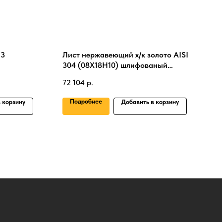
 3
Лист нержавеющий х/к золото AISI
304 (08Х18Н10) шлифованый
3х1250х2500 мм
72 104
р.
Подробнее
 корзину
Добавить в корзину