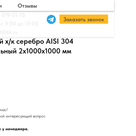
и
Отзывы
 019-01-78
Заказать звонок
 с 9:00 до 18:00
ut@bk.ru
 х/к серебро AISI 304
льный 2х1000х1000 мм
йчас!
бой интересующий вопрос
е у менеджера.