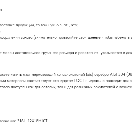
а
оставке продукции, то вам нужно знать, что:
;
оформлении заказа (внимательно проверяйте свои данные, чтобы избежать 
т массы доставляемого груза, его размера и расстояния- указывается в до
ожете купить лист нержавеющий холоднокатаный (х/к) серебро AISI 304 (
егории материалы соответствует стандартам ГОСТ и идеально подходит для 
 товар доступен как для оптовых, так и для розничных покупателей с возм
такие как 316L, 12Х18Н10Т