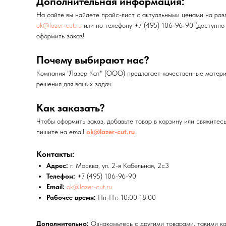
Дополнительная информация:
На сайте вы найдете прайс-лист с актуальными ценами на разл
ok@lazer-cut.ru
или по телефону +7 (495) 106-96-90 (доступно
оформить заказ!
Почему выбирают нас?
Компания "Лазер Кат" (ООО) предлагает качественные материа
решения для ваших задач.
Как заказать?
Чтобы оформить заказ, добавьте товар в корзину или свяжите
пишите на email
ok@lazer-cut.ru
.
Контакты:
Адрес:
г. Москва, ул. 2-я Кабельная, 2с3
Телефон:
+7 (495) 106-96-90
Email:
ok@lazer-cut.ru
Рабочее время:
Пн-Пт: 10:00-18:00
Дополнительно:
Ознакомьтесь с другими товарами, такими как