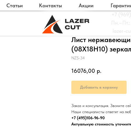
Статьи
Контакты
Акции
Гаранти
+7 (969)
Пн.–Пт.:
lazer-c
Лист нержавеющий
(08Х18Н10) зерка
NZS-34
16076,00
р.
Добавить в корзину
Заказ и консультация. Звоните се
Наши специалисты ответят на лю
+7 (495)106-96-90
Актуальную стоимость уточнит