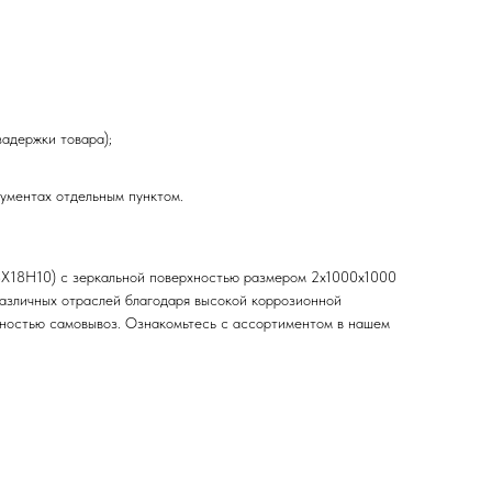
задержки товара);
кументах отдельным пунктом.
08Х18Н10) с зеркальной поверхностью размером 2х1000х1000
различных отраслей благодаря высокой коррозионной
ожностью самовывоз. Ознакомьтесь с ассортиментом в нашем