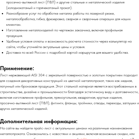
просечно-вытяжной лист (ПВЛ) и другие стальные и металлический изделия
(холоднокатаный и горячекатаный прокат).
Разнообразие услуг по обработке металла: работы по лазерной резке,
металлообработка, гибка, фрезеровка, сварная и сварочные операции для наших
клиентам.
Изготовление металлоизделий по чертежам заказчика, включая профильная
продукция.
Удобные условия оплаты и возможность расчета стоимости через калькулятор на
сайте, чтобы уточняйте актуальные цены и условия.
Доставка по всей России с подробной картой маршрутов для вашего удобства.
Применение:
Лист нержавеющий AISI 304 с зеркальной поверхностью и золотым покрытием подходит
для создания декоративных конструкций из цветной металлопрокат, таких как медная,
латунный или бронзовая продукция. Этот стальной материал является востребованным в
строительстве, дизайне и промышленности благодаря эстетичному виду и долговечности,
включая изготовление профильная, прямоугольная, квадратная, круглые изделия,
просечно-вытяжной лист (ПВЛ), фитинги, фланцы, тройники, отводы, переходы, заглушки и
других металлический изделий.
Дополнительная информация:
На сайте вы найдете прайс-лист с актуальными ценами на различные наименование
металлопроката. Ознакомьтесь с новостями и акциями, включая возможные скидки, или