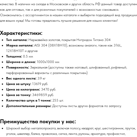
качества. В наличии на складе в Московская и других область РФ данный товар доступен
как для оптовых, так и для розничных покупателей с возможностью самовывоз.
Ознакомьтесь с ассортиментом в нашем каталоге и выберите подходящий вид продукции
для ваших нужд! Мы готовы предложить лучшие решения для наших клиентам!
Характеристики:
Тип металла:
Нержавейка золотая, покрытая Нитридом Титана 304
Марка металла:
AISI 304 (08Х18Н10), возможны аналоги, такие как 316L,
12Х18Н10Т и другие
Толщина:
0.5 мм
Ширина и длина:
1000х1000 мм
Поверхность:
Зеркальная (доступны также матовый, шлифованный, рифленый,
перфорированный варианты с различным покрытием)
Вес одного листа:
3.9 кг
Цена за штуку:
13619 руб.
Цена за килограмм:
3470 руб.
Цена за тонну:
3469859 руб.
Количество штук в 1 тонне:
255 шт.
Дополнительные размеры:
Доступны листы других форматов по запросу.
Преимущества покупки у нас:
Широкий выбор металлопроката, включая полосу, квадрат, круг, шестигранник, пруток,
уголок, швеллер, балка, проволока, сетка, лента, рулоны, арматура, профнастил,