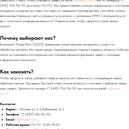
свяжитесь с нами, чтобы отправить заявку на email
ok@lazer-cut.ru
или по телефону +7
(495) 106-96-90 (доступно Пн-Пт). Мы предоставляем полную информацию и описание
продукции, условиях доставки, поставки от надежного производитель, способах оплаты,
включая выставление счета, и реквизиты компании с указанием ИНН. Соглашаетесь ли
вы с политикой конфиденциальности? Нажмите клик, чтобы оформить заказ прямо
сейчас!
Почему выбирают нас?
Компания "Лазер Кат" (ООО) предлагает качественные материалы и услуги по
обработке металла. Мы гарантируем индивидуальный подход к каждому клиенту, чтобы вы
могли использовать оптимальные или похожие решения для ваших задач с помощью
современных технологий.
Как заказать?
Чтобы оформить заказ, добавьте товар в корзину или свяжитесь с менеджером через
обратный звонок. Мы дадим быстрый ответ на все вопросы и поможем с выбором через
наш сервис. Звоните по номеру +7 (495) 106-96-90 или пишите на email
ok@lazer-
cut.ru
.
Контакты:
Адрес:
г. Москва, ул. 2-я Кабельная, 2с3
Телефон:
+7 (495) 106-96-90
Email:
ok@lazer-cut.ru
Рабочее время:
Пн-Пт: 10:00-18:00