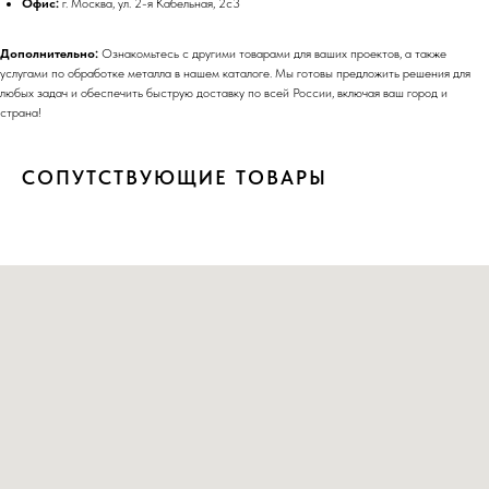
Офис:
г. Москва, ул. 2-я Кабельная, 2с3
Дополнительно:
Ознакомьтесь с другими товарами для ваших проектов, а также
услугами по обработке металла в нашем каталоге. Мы готовы предложить решения для
любых задач и обеспечить быструю доставку по всей России, включая ваш город и
страна!
СОПУТСТВУЮЩИЕ ТОВАРЫ