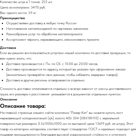
Количество штук в 1 тонне: 255 шт.
Цена за килограмм: 3470 руб.
Вес одного листа: 3.9 кг.
Преимущества
Осуществляем доставку в любую точку России
Изготовление металлоизделий по чертежам заказчика
Разнообразие услуг по обработке металлопроката
Ассортимент чёрного, нержавеющего, алюминиевого проката
Доставка
Если вы решили воспользоваться услугами нашей компании по доставке продукции, то
вам нужно знать, что:
Доставка производится с Пн. по Сб. с 10:00 до 20:00 часов;
Доставка производится по адресу, который вы указали при оформлении заказа
(внимательно проверяйте свои данные, чтобы избежать задержки товара);
Доставка в другие регионы оговаривается отдельно.
Стоимость доставки оплачивается отдельно и всегда зависит от массы доставляемого
груза, его размера и расстояния- указывается в документах отдельным пунктом.
Описание
Описание товара:
На главной странице нашего сайте компании "Лазер Кат" вы можете купить лист
нержавеющий холоднокатаный (х/к) золото AISI 304 (08Х18Н10) с зеркальной
поверхностью размером 0.5х1000х1000 мм по выгодной цене 13619 руб. за штуку. Этот
товар из категории материалы соответствует стандартам ГОСТ и идеально подходит для
пищевая промышленности благодаря высокой коррозионной стойкости и отличного