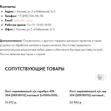
Контакты:
Адрес:
г. Москва, ул. 2-я Кабельная, 2с3
Телефон:
+7 (495) 106-96-90
Email:
ok@lazer-cut.ru
Рабочее время:
Пн-Пт: 10:00-18:00
Офис:
г. Москва, ул. 2-я Кабельная, 2с3
Дополнительно:
Ознакомьтесь с другими товарами для ваших проектов, а также
услугами по обработке металла в нашем каталоге. Мы готовы предложить
дополнительные решения для любых задач и обеспечить быструю доставку по всей
России, включая ваш город и страна!
СОПУТСТВУЮЩИЕ ТОВАРЫ
Лист нержавеющий х/к серебро AISI
Лист нержавеющий х/к серебр
304 (08Х18Н10) матовый 2х1000х1000
304 (08Х18Н10) матовый
мм
1.5х1500х3000 мм
15 072
р.
52 902
р.