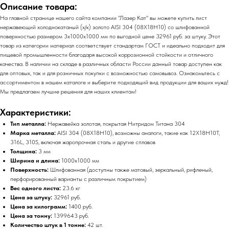
Описание товара:
На главной странице нашего сайта компании "Лазер Кат" вы можете купить лист
нержавеющий холоднокатаный (х/к) золото AISI 304 (08Х18Н10) со шлифованной
поверхностью размером 3х1000х1000 мм по выгодной цене 32961 руб. за штуку. Этот
товар из категории материал соответствует стандартам ГОСТ и идеально подходит для
пищевой промышленности благодаря высокой коррозионной стойкости и отличного
качества. В наличии на складе в различных области России данный товар доступен как
для оптовых, так и для розничных покупки с возможностью самовывоз. Ознакомьтесь с
ассортиментом в нашем каталоге и выберите подходящий вид продукции для ваших нужд!
Мы предлагаем лучшие решения для наших клиентам!
Характеристики:
Тип металла:
Нержавейка золотая, покрытая Нитридом Титана 304
Марка металла:
AISI 304 (08Х18Н10), возможны аналоги, такие как 12Х18Н10Т,
316L, 310S, включая жаропрочная сталь и другие сплавов
Толщина:
3 мм
Ширина и длина:
1000х1000 мм
Поверхность:
Шлифованная (доступны также матовый, зеркальный, рифленый,
перфорированный варианты с различным покрытием)
Вес одного листа:
23.6 кг
Цена за штуку:
32961 руб.
Цена за килограмм:
1400 руб.
Цена за тонну:
1399643 руб.
Количество штук в 1 тонне:
42 шт.