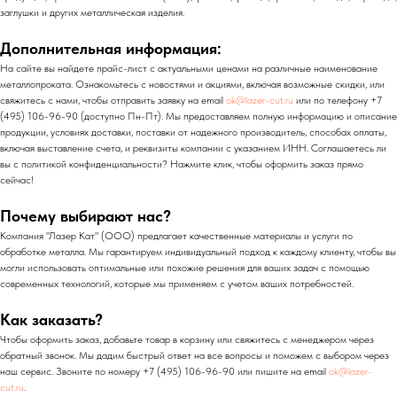
заглушки и других металлическая изделия.
Дополнительная информация:
На сайте вы найдете прайс-лист с актуальными ценами на различные наименование
металлопроката. Ознакомьтесь с новостями и акциями, включая возможные скидки, или
свяжитесь с нами, чтобы отправить заявку на email
ok@lazer-cut.ru
или по телефону +7
(495) 106-96-90 (доступно Пн-Пт). Мы предоставляем полную информацию и описание
продукции, условиях доставки, поставки от надежного производитель, способах оплаты,
включая выставление счета, и реквизиты компании с указанием ИНН. Соглашаетесь ли
вы с политикой конфиденциальности? Нажмите клик, чтобы оформить заказ прямо
сейчас!
Почему выбирают нас?
Компания "Лазер Кат" (ООО) предлагает качественные материалы и услуги по
обработке металла. Мы гарантируем индивидуальный подход к каждому клиенту, чтобы вы
могли использовать оптимальные или похожие решения для ваших задач с помощью
современных технологий, которые мы применяем с учетом ваших потребностей.
Как заказать?
Чтобы оформить заказ, добавьте товар в корзину или свяжитесь с менеджером через
обратный звонок. Мы дадим быстрый ответ на все вопросы и поможем с выбором через
наш сервис. Звоните по номеру +7 (495) 106-96-90 или пишите на email
ok@lazer-
cut.ru
.