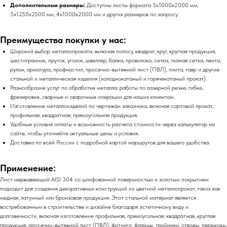
Дополнительные размеры:
Доступны листы формата 5х1000х2000 мм,
5х1250х2500 мм, 4х1000х2000 мм и других размеров по запросу.
Преимущества покупки у нас:
Широкий выбор металлопроката, включая полосу, квадрат, круг, круглая продукция,
шестигранник, пруток, уголок, швеллер, балка, проволока, сетка, тканая сетка, лента,
рулон, арматура, профнастил, просечно-вытяжной лист (ПВЛ), плита, тавр и другие
стальной и металлическая изделия (холоднокатаный и горячекатаный прокат).
Разнообразие услуг по обработке металла: работы по лазерной резке, гибке,
фрезеровке, сварные и сварочные операции для наших клиентам.
Изготовление металлоизделий по чертежам заказчика, включая сортовой прокат,
профильная, квадратная, прямоугольная продукция.
Удобные условия оплаты и возможность расчета стоимости через калькулятор на
сайте, чтобы уточняйте актуальные цены и условия.
Доставка по всей России с подробной картой маршрутов для вашего удобства.
Применение:
Лист нержавеющий AISI 304 со шлифованной поверхностью и золотым покрытием
подходит для создания декоративных конструкций из цветной металлопрокат, таких как
медная, латунный или бронзовая продукция. Этот стальной материал является
востребованным в строительстве и дизайне благодаря эстетичному виду и
долговечности, включая изготовление профильная, прямоугольная, квадратная, круглая
продукция, просечно-вытяжной лист (ПВЛ), фитинги, фланцы, тройники, отводы, переходы,