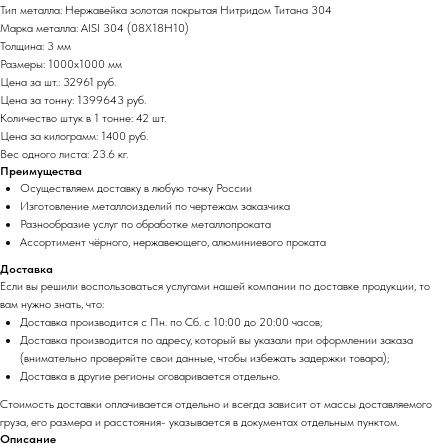
Тип металла: Нержавейка золотая покрытая Нитридом Титана 304
Марка металла: AISI 304 (08Х18Н10)
Толщина: 3 мм
Размеры: 1000х1000 мм
Цена за шт.: 32961 руб.
Цена за тонну: 1399643 руб.
Количество штук в 1 тонне: 42 шт.
Цена за килограмм: 1400 руб.
Вес одного листа: 23.6 кг.
Преимущества
Осуществляем доставку в любую точку России
Изготовление металлоизделий по чертежам заказчика
Разнообразие услуг по обработке металлопроката
Ассортимент чёрного, нержавеющего, алюминиевого проката
Доставка
Если вы решили воспользоваться услугами нашей компании по доставке продукции, то
вам нужно знать, что:
Доставка производится с Пн. по Сб. с 10:00 до 20:00 часов;
Доставка производится по адресу, который вы указали при оформлении заказа
(внимательно проверяйте свои данные, чтобы избежать задержки товара);
Доставка в другие регионы оговаривается отдельно.
Стоимость доставки оплачивается отдельно и всегда зависит от массы доставляемого
груза, его размера и расстояния- указывается в документах отдельным пунктом.
Описание