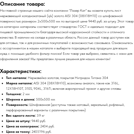
Описание товара:
На главной странице нашего сайта компании "Лазер Кат" вы можете купить лист
нержавеющий холоднокатаный (х/к) золото AISI 304 (08Х18Н10) со шлифованной
поверхностью размером 2х500х500 мм по выгодной цене 9440 руб. за штуку. Этот товар
из категории материалы соответствует стандартам ГОСТ и идеально подходит для
пищевой промышленности благодаря высокой коррозионной стойкости и отличного
качества. В наличии на складе в различных область России данный товар доступен как
для оптовых, так и для розничных покупателей с возможностью самовывоз. Ознакомьтесь
с ассортиментом в нашем каталоге и выберите подходящий вид продукции для ваших
нужд с помощью удобного фильтр поиска! Если товар уже выбрано, свяжитесь с нами для
оформления заказа! Мы предлагаем лучшие решения для наших клиентам!
Характеристики:
Тип металла:
Нержавейка золотая, покрытая Нитридом Титана 304
Марка металла:
AISI 304 (08Х18Н10), возможны аналоги, такие как 316L,
12Х18Н10Т, 310S, 904L, 316Ti, включая жаропрочный прокат и другие сплавы
Толщина:
2 мм
Ширина и длина:
500х500 мм
Поверхность:
Шлифованная (доступны также матовый, зеркальный, рифленый,
перфорированный варианты с различным покрытием)
Вес одного листа:
3.9 кг
Цена за штуку:
9440 руб.
Цена за килограмм:
2404 руб.
Цена за тонну:
2405196 руб.