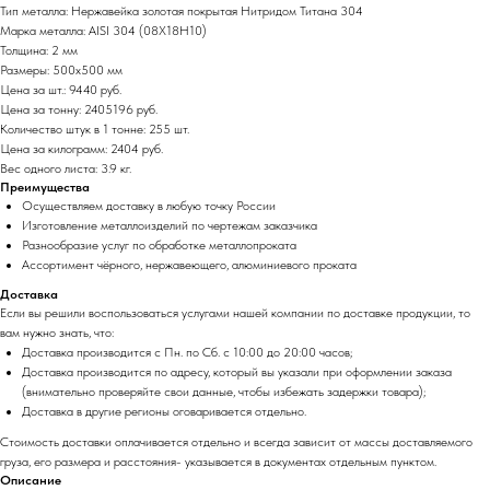
Тип металла: Нержавейка золотая покрытая Нитридом Титана 304
Марка металла: AISI 304 (08Х18Н10)
Толщина: 2 мм
Размеры: 500х500 мм
Цена за шт.: 9440 руб.
Цена за тонну: 2405196 руб.
Количество штук в 1 тонне: 255 шт.
Цена за килограмм: 2404 руб.
Вес одного листа: 3.9 кг.
Преимущества
Осуществляем доставку в любую точку России
Изготовление металлоизделий по чертежам заказчика
Разнообразие услуг по обработке металлопроката
Ассортимент чёрного, нержавеющего, алюминиевого проката
Доставка
Если вы решили воспользоваться услугами нашей компании по доставке продукции, то
вам нужно знать, что:
Доставка производится с Пн. по Сб. с 10:00 до 20:00 часов;
Доставка производится по адресу, который вы указали при оформлении заказа
(внимательно проверяйте свои данные, чтобы избежать задержки товара);
Доставка в другие регионы оговаривается отдельно.
Стоимость доставки оплачивается отдельно и всегда зависит от массы доставляемого
груза, его размера и расстояния- указывается в документах отдельным пунктом.
Описание