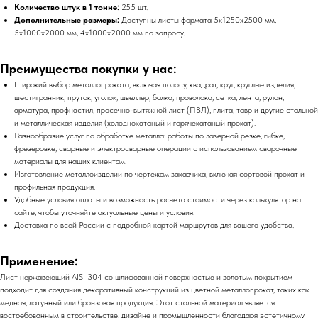
Количество штук в 1 тонне:
255 шт.
Дополнительные размеры:
Доступны листы формата 5х1250х2500 мм,
5х1000х2000 мм, 4х1000х2000 мм по запросу.
Преимущества покупки у нас:
Широкий выбор металлопроката, включая полосу, квадрат, круг, круглые изделия,
шестигранник, пруток, уголок, швеллер, балка, проволока, сетка, лента, рулон,
арматура, профнастил, просечно-вытяжной лист (ПВЛ), плита, тавр и другие стальной
и металлическая изделия (холоднокатаный и горячекатаный прокат).
Разнообразие услуг по обработке металла: работы по лазерной резке, гибке,
фрезеровке, сварные и электросварные операции с использованием сварочные
материалы для наших клиентам.
Изготовление металлоизделий по чертежам заказчика, включая сортовой прокат и
профильная продукция.
Удобные условия оплаты и возможность расчета стоимости через калькулятор на
сайте, чтобы уточняйте актуальные цены и условия.
Доставка по всей России с подробной картой маршрутов для вашего удобства.
Применение:
Лист нержавеющий AISI 304 со шлифованной поверхностью и золотым покрытием
подходит для создания декоративный конструкций из цветной металлопрокат, таких как
медная, латунный или бронзовая продукция. Этот стальной материал является
востребованным в строительстве, дизайне и промышленности благодаря эстетичному