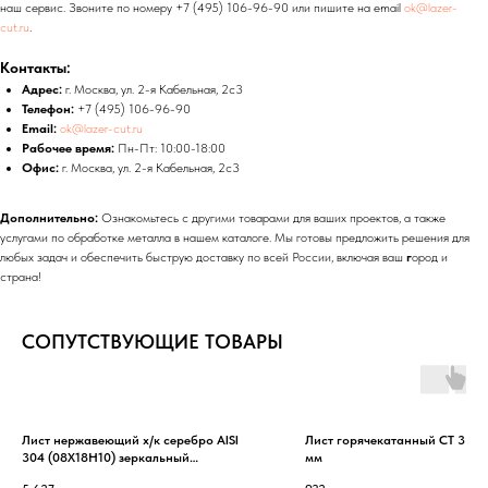
наш сервис. Звоните по номеру +7 (495) 106-96-90 или пишите на email
ok@lazer-
cut.ru
.
Контакты:
Адрес:
г. Москва, ул. 2-я Кабельная, 2с3
Телефон:
+7 (495) 106-96-90
Email:
ok@lazer-cut.ru
Рабочее время:
Пн-Пт: 10:00-18:00
Офис:
г. Москва, ул. 2-я Кабельная, 2с3
Дополнительно:
Ознакомьтесь с другими товарами для ваших проектов, а также
услугами по обработке металла в нашем каталоге. Мы готовы предложить решения для
любых задач и обеспечить быструю доставку по всей России, включая ваш
г
ород и
страна!
СОПУТСТВУЮЩИЕ ТОВАРЫ
Лист нержавеющий х/к серебро AISI
Лист горячекатанный СТ 3 1.
304 (08Х18Н10) зеркальный
мм
0.7х1000х1000 мм