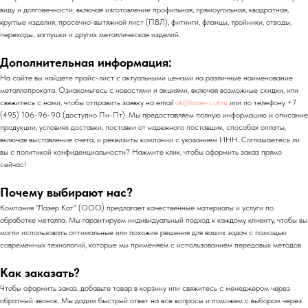
виду и долговечности, включая изготовление профильная, прямоугольная, квадратная,
круглые изделия, просечно-вытяжной лист (ПВЛ), фитинги, фланцы, тройники, отводы,
переходы, заглушки и других металлическая изделий.
Дополнительная информация:
На сайте вы найдете прайс-лист с актуальными ценами на различные наименование
металлопроката. Ознакомьтесь с новостями и акциями, включая возможные скидки, или
свяжитесь с нами, чтобы отправить заявку на email
ok@lazer-cut.ru
или по телефону +7
(495) 106-96-90 (доступно Пн-Пт). Мы предоставляем полную информацию и описание
продукции, условиях доставки, поставки от надежного поставщик, способах оплаты,
включая выставление счета, и реквизиты компании с указанием ИНН. Соглашаетесь ли
вы с политикой конфиденциальности? Нажмите клик, чтобы оформить заказ прямо
сейчас!
Почему выбирают нас?
Компания "Лазер Кат" (ООО) предлагает качественные материалы и услуги по
обработке металла. Мы гарантируем индивидуальный подход к каждому клиенту, чтобы вы
могли использовать оптимальные или похожие решения для ваших задач с помощью
современных технологий, которые мы применяем с использованием передовых методов.
Как заказать?
Чтобы оформить заказ, добавьте товар в корзину или свяжитесь с менеджером через
обратный звонок. Мы дадим быстрый ответ на все вопросы и поможем с выбором через