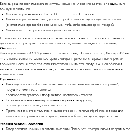
Если вы решили воспользоваться услугами нашей компании по доставке продукции, то
вам нужно знать, что:
Доставка производится с Пн. по Сб. с 10:00 до 20:00 часов;
Доставка производится по адресу, который вы указали при оформлении заказа
(внимательно проверяйте свои данные, чтобы избежать задержки товара);
Доставка в другие регионы оговаривается отдельно.
Стоимость доставки оплачивается отдельно и всегда зависит от массы доставляемого
груза, его размера и расстояния- указывается в документах отдельным пунктом.
Описание
Лист горячекатанный СТ 3 размером Толщина:1.5 мм, Ширина: 1250 мм, Длина: 2500 мм
— это качественный стальной материал, который применяется в различных отраслях
промышленности и строительства. Изготовленный по стандарту ГОСТ, он обладает
высокой прочностью и надежностью, что делает его идеальным для использования в
сложных условиях.
Применение
Лист горячекатанный используется для создания металлических конструкций,
несущих элементов, а также для
производства арматуры, профнастила, швеллеров и уголков.
Подходит для выполнения различных сварных конструкций,
включая рифленые и гладкие поверхности.
Применяется в строительстве, машиностроении, металлообработке, а также для
изготовления профильнойпродукции, таких как балки, квадраты, круги и сетки.
Условия заказа и доставки
Товар всегда в наличии на складе компании Лазер Кат, что гарантирует оперативную