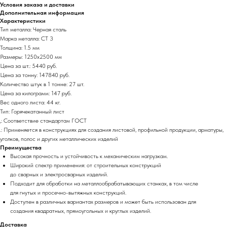
Условия заказа и доставки
Дополнительная информация
Характеристики
Тип металла: Черная сталь
Марка металла: СТ 3
Толщина: 1.5 мм
Размеры: 1250х2500 мм
Цена за шт.: 5440 руб.
Цена за тонну: 147840 руб.
Количество штук в 1 тонне: 27 шт.
Цена за килограмм: 147 руб.
Вес одного листа: 44 кг.
Тип: Горячекатанный лист
,: Соответствие стандартам ГОСТ
.: Применяется в конструкциях для создания листовой, профильной продукции, арматуры,
уголков, полос и других металлических изделий
Преимущества
Высокая прочность и устойчивость к механическим нагрузкам.
Широкий спектр применения: от строительных конструкций
до сварных и электросварных изделий.
Подходит для обработки на металлообрабатывающих станках, в том числе
для гнутых и просечно-вытяжных конструкций.
Доступен в различных вариантах размеров и может быть использован для
создания квадратных, прямоугольных и круглых изделий.
Доставка