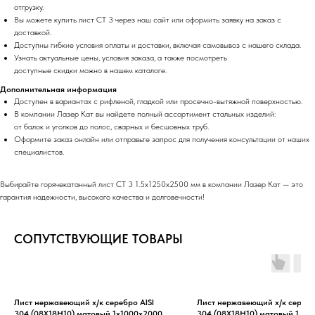
отгрузку.
Вы можете купить лист СТ 3 через наш сайт или оформить заявку на заказ с
доставкой.
Доступны гибкие условия оплаты и доставки, включая самовывоз с нашего склада.
Узнать актуальные цены, условия заказа, а также посмотреть
доступные скидки можно в нашем каталоге.
Дополнительная информация
Доступен в вариантах с рифленой, гладкой или просечно-вытяжной поверхностью.
В компании Лазер Кат вы найдете полный ассортимент стальных изделий:
от балок и уголков до полос, сварных и бесшовных труб.
Оформите заказ онлайн или отправьте запрос для получения консультации от наших
специалистов.
Выбирайте горячекатанный лист СТ 3 1.5х1250х2500 мм в компании Лазер Кат — это
гарантия надежности, высокого качества и долговечности!
СОПУТСТВУЮЩИЕ ТОВАРЫ
Лист нержавеющий х/к серебро AISI
Лист нержавеющий х/к серебр
304 (08Х18Н10) матовый 1х1000х2000
304 (08Х18Н10) матовый 1.2х