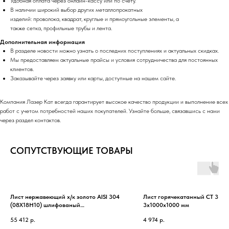
Удобная оплата через онлайн-кассу или по счету.
В наличии широкий выбор других металлопрокатных
изделий: проволока, квадрат, круглые и прямоугольные элементы, а
также сетка, профильные трубы и лента.
Дополнительная информация
В разделе новости можно узнать о последних поступлениях и актуальных скидках.
Мы предоставляем актуальные прайсы и условия сотрудничества для постоянных
клиентов.
Заказывайте через заявку или карты, доступные на нашем сайте.
Компания Лазер Кат всегда гарантирует высокое качество продукции и выполнение всех
работ с учетом потребностей наших покупателей. Узнайте больше, связавшись с нами
через раздел контактов.
СОПУТСТВУЮЩИЕ ТОВАРЫ
Лист нержавеющий х/к золото AISI 304
Лист горячекатанный СТ 3
(08Х18Н10) шлифованый
3х1000х1000 мм
1.2х1500х3000 мм
55 412
р.
4 974
р.