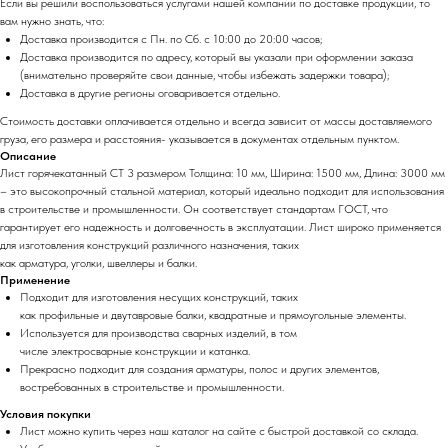
Если вы решили воспользоваться услугами нашей компании по доставке продукции, то
вам нужно знать, что:
Доставка производится с Пн. по Сб. с 10:00 до 20:00 часов;
Доставка производится по адресу, который вы указали при оформлении заказа
(внимательно проверяйте свои данные, чтобы избежать задержки товара);
Доставка в другие регионы оговаривается отдельно.
Стоимость доставки оплачивается отдельно и всегда зависит от массы доставляемого
груза, его размера и расстояния- указывается в документах отдельным пунктом.
Описание
Лист горячекатанный СТ 3 размером Толщина: 10 мм, Ширина: 1500 мм, Длина: 3000 мм
– это высокопрочный стальной материал, который идеально подходит для использования
в строительстве и промышленности. Он соответствует стандартам ГОСТ, что
гарантирует его надежность и долговечность в эксплуатации. Лист широко применяется
для изготовления конструкций различного назначения, таких
как арматура, уголки, швеллеры и балки.
Применение
Подходит для изготовления несущих конструкций, таких
как профильные и двутавровые балки, квадратные и прямоугольные элементы.
Используется для производства сварных изделий, в том
числе электросварные конструкции и катанка.
Прекрасно подходит для создания арматуры, полос и других элементов,
востребованных в строительстве и промышленности.
Условия покупки
Лист можно купить через наш каталог на сайте с быстрой доставкой со склада.