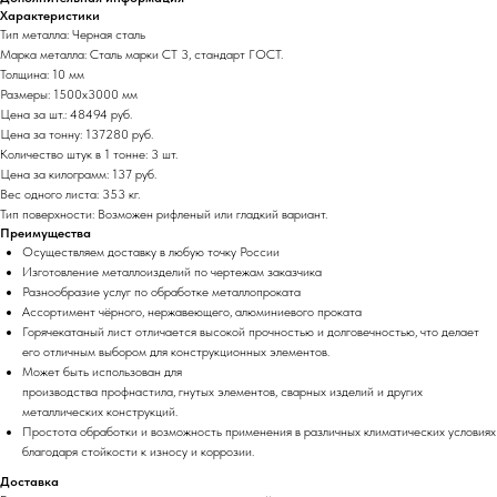
Характеристики
Тип металла: Черная сталь
Марка металла: Сталь марки СТ 3, стандарт ГОСТ.
Толщина: 10 мм
Размеры: 1500х3000 мм
Цена за шт.: 48494 руб.
Цена за тонну: 137280 руб.
Количество штук в 1 тонне: 3 шт.
Цена за килограмм: 137 руб.
Вес одного листа: 353 кг.
Тип поверхности: Возможен рифленый или гладкий вариант.
Преимущества
Осуществляем доставку в любую точку России
Изготовление металлоизделий по чертежам заказчика
Разнообразие услуг по обработке металлопроката
Ассортимент чёрного, нержавеющего, алюминиевого проката
Горячекатаный лист отличается высокой прочностью и долговечностью, что делает
его отличным выбором для конструкционных элементов.
Может быть использован для
производства профнастила, гнутых элементов, сварных изделий и других
металлических конструкций.
Простота обработки и возможность применения в различных климатических условиях
благодаря стойкости к износу и коррозии.
Доставка