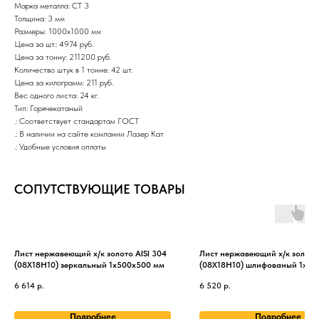
Марка металла: СТ 3
Толщина: 3 мм
Размеры: 1000х1000 мм
Цена за шт.: 4974 руб.
Цена за тонну: 211200 руб.
Количество штук в 1 тонне: 42 шт.
Цена за килограмм: 211 руб.
Вес одного листа: 24 кг.
Тип: Горячекатаный
.: Соответствует стандартам ГОСТ
.: В наличии на сайте компании Лазер Кат
.: Удобные условия оплаты
СОПУТСТВУЮЩИЕ ТОВАРЫ
Лист нержавеющий х/к золото AISI 304
Лист нержавеющий х/к золото 
(08Х18Н10) зеркальный 1х500х500 мм
(08Х18Н10) шлифованый 1х50
6 614
р.
6 520
р.
Подробнее
Подробнее