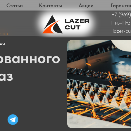
Статьи
Контакты
Акции
Гаранти
+7 (969)
Пн.–Пт.:
lazer-c
иста
ода
ованного
аз