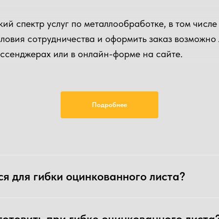
ий спектр услуг по металлообработке, в том числе
словия сотрудничества и оформить заказ возможн
ессенджерах или в онлайн-форме на сайте.
Подробнее
elDraw (.cdr). Если у вас нет макета - не беда, пр
я для гибки оцинкованного листа?
делия, тем быстрее мы сможем его сделать.
готовить при гибке оцинкованного листа