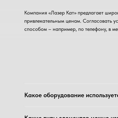
Компания «Лазер Кат» предлагает широк
привлекательным ценам. Согласовать у
способом – например, по телефону, в м
Мы работаем в AutoCAD (.dxf; .dwg) и Cor
Какое оборудование используетс
чем точнее будет передан внешний вид из
Какие типы элементов можно из