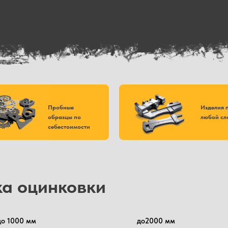
Пробные
Изделия 
образцы по
любой сл
себестоимости
ка оцинковки
до 1000 мм
до2000 мм